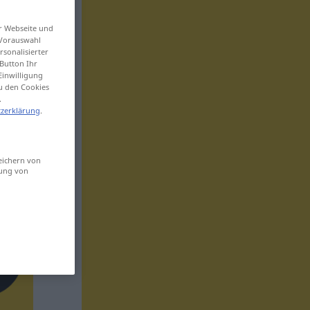
er Webseite und
 Vorauswahl
sonalisierter
Button Ihr
Einwilligung
zu den Cookies
.
zerklärung
.
eichern von
sung von