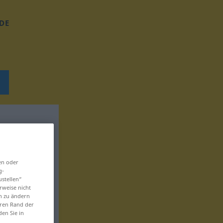
DE
en oder
g-
ustellen“
rweise nicht
en zu ändern
eren Rand der
den Sie in