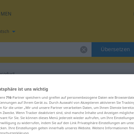
HMEN
tsch
Übersetzen
product
etzung für "eindproduct"
atsphäre ist uns wichtig
sere
716
-Partner speichern und greifen auf personenbezogene Daten wie Browserdat
Kennungen auf Ihrem Gerät zu. Durch Auswahl von Akzeptieren aktivieren Sie Trackin
tzung
n für die unter „Wir und unsere Partner verarbeiten Daten, um Ihnen Dienste bereitz
n Zwecke. Wenn Tracker deaktiviert sind, sind manche Inhalte und Anzeigen mögliche
evant für Sie. Sie können dieses Menü jederzeit wieder aufrufen, um Ihre Einstellung
inwilligung zu widerrufen, indem Sie auf den Link Privatsphäre-Einstellungen am unt
cken. Ihre Einstellungen gelten innerhalb unseres Website. Weitere Informationen fin
enschutzerklärung.