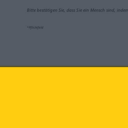
Bitte bestätigen Sie, dass Sie ein Mensch sind, inde
*Pflichtfeld
Besuchen Sie uns auf:
faceb
Langenscheidt