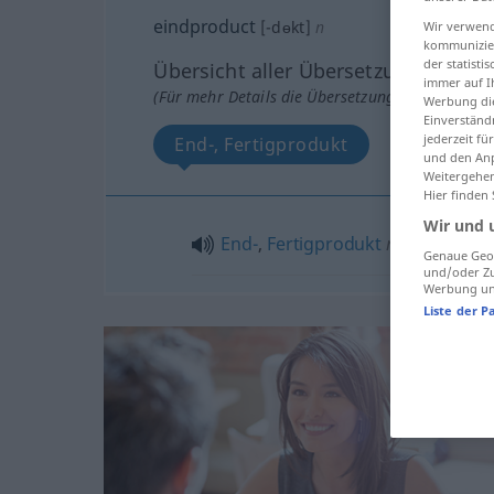
eindproduct
[-dɵkt]
n
Wir verwend
kommunizier
der statist
Übersicht aller Übersetzungen
immer auf I
(Für mehr Details die Übersetzung anklicken/an
Werbung die
Einverständ
jederzeit f
End-, Fertigprodukt
und den Anp
Weitergehen
Hier finden
Wir und 
End-
,
Fertigprodukt
n
Genaue Geol
und/oder Zu
Werbung und
Liste der P