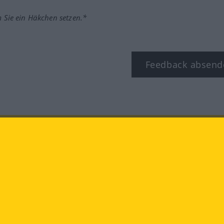
m Sie ein Häkchen setzen.*
Feedback absend
ook
YouTube
Instagram