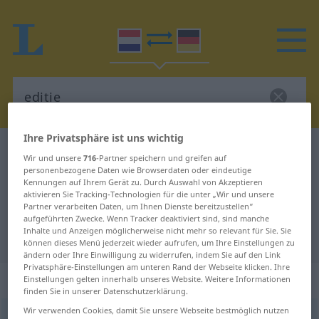
Ihre Privatsphäre ist uns wichtig
Niederländisch-Deutsch Wörterbuch
editie
Wir und unsere
716
-Partner speichern und greifen auf
Niederländisch-Deutsch
personenbezogene Daten wie Browserdaten oder eindeutige
Kennungen auf Ihrem Gerät zu. Durch Auswahl von Akzeptieren
Übersetzung für "editie"
aktivieren Sie Tracking-Technologien für die unter „Wir und unsere
Partner verarbeiten Daten, um Ihnen Dienste bereitzustellen“
aufgeführten Zwecke. Wenn Tracker deaktiviert sind, sind manche
Inhalte und Anzeigen möglicherweise nicht mehr so relevant für Sie. Sie
"editie" Deutsch Übersetzung
können dieses Menü jederzeit wieder aufrufen, um Ihre Einstellungen zu
ändern oder Ihre Einwilligung zu widerrufen, indem Sie auf den Link
Privatsphäre-Einstellungen am unteren Rand der Webseite klicken. Ihre
„editie“
: zelfstandig naamwoord
Einstellungen gelten innerhalb unseres Website. Weitere Informationen
finden Sie in unserer Datenschutzerklärung.
Wir verwenden Cookies, damit Sie unsere Webseite bestmöglich nutzen
editie
[eˑˈdiˑ(t)siˑ]
subst
<
-s
>