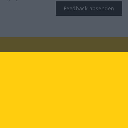
Feedback absenden
Besuchen Sie uns auf:
facebook
YouTube
Instagram
Langenscheidt
NUTZUNGSBEDINGUNGEN