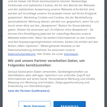
und wir besser mit Ihnen kommunizieren können. Notwendige,
funktionale und statistische Cookies, die für den Betrieb der Webseite
Übersicht aller Übersetzungen
und der statistischen Auswertung unserer Webseite erforderlich sind,
werden auf Grundlage unserer Vorauswahl immer auf Ihrem Endgerät
(Für mehr Details die Übersetzung anklicken/antippen)
gespeichert. Marketing-Cookies und Cookies, die der Bereitstellung
personalisierter Werbung dienen, werden nur gespeichert, wenn Sie uns
Ausgabe
durch einen Klick auf den „Akzeptieren“-Button Ihr Einverständnis
geben. Klicken Sie ansonsten auf „Fortfahren ohne Akzeptieren“. Sie
können Ihre Einwilligung jederzeit für zukünftige Besuche unserer
Webseite widerrufen. Wenn Sie weitere Informationen zu den Cookies
und den Anpassungsmöglichkeiten möchten, klicken Sie einfach auf den
Button „Mehr Optionen“. Weitergehende Hinweise zu der
Ausgabe
f
editie
Datenverarbeitung entnehmen Sie ansonsten unserer
Datenschutzerklärung
. Hier finden Sie unser
Impressum
.
Wir und unsere Partner verarbeiten Daten, um
Folgendes bereitzustellen:
Beispielsätze für "editie"
Genaue Geolocation-Daten verwenden. Geräteeigenschaften zur
Identifikation aktiv abfragen. Speichern von und/oder Zugriff auf
Informationen auf einem Gerät. Personalisierte Werbung und Inhalte,
Messung von Werbung und Inhalten, Zielgruppenforschung und
extra
editie
Entwicklung von Dienstleistungen.
Extraausgabe
f
Liste der Partner (Lieferanten)
Extrablatt
n
Mehr Optionen
Akzeptieren