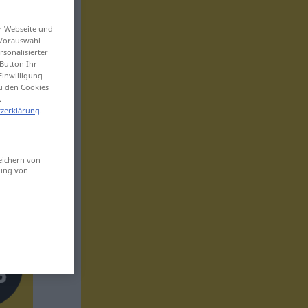
er Webseite und
 Vorauswahl
sonalisierter
Button Ihr
Einwilligung
zu den Cookies
.
zerklärung
.
eichern von
sung von