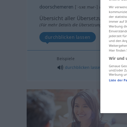
doorschemeren
[ˈ-sxeːmər-]
v
Wir verwend
kommunizier
der statist
Übersicht aller Übersetzungen
immer auf I
(Für mehr Details die Übersetzung anklicken/an
Werbung die
Einverständ
jederzeit f
durchblicken lassen
und den Anp
Weitergehen
Hier finden
Wir und 
Beispiele
Genaue Geol
durchblicken
lassen
und/oder Zu
Werbung und
Liste der P