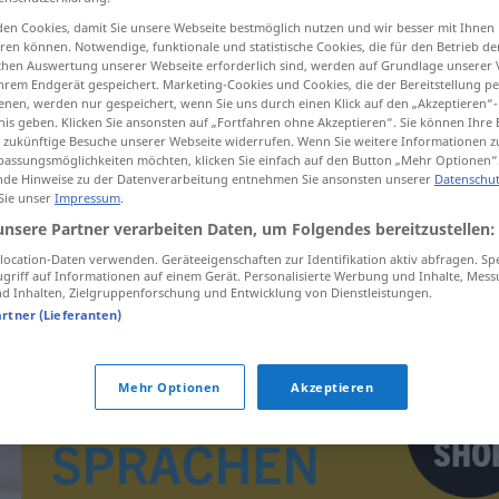
en Cookies, damit Sie unsere Webseite bestmöglich nutzen und wir besser mit Ihnen
en können. Notwendige, funktionale und statistische Cookies, die für den Betrieb d
ischen Auswertung unserer Webseite erforderlich sind, werden auf Grundlage unserer
hrem Endgerät gespeichert. Marketing-Cookies und Cookies, die der Bereitstellung per
tippen)
nen, werden nur gespeichert, wenn Sie uns durch einen Klick auf den „Akzeptieren“-
nis geben. Klicken Sie ansonsten auf „Fortfahren ohne Akzeptieren“. Sie können Ihre 
ür zukünftige Besuche unserer Webseite widerrufen. Wenn Sie weitere Informationen 
assungsmöglichkeiten möchten, klicken Sie einfach auf den Button „Mehr Optionen“
de Hinweise zu der Datenverarbeitung entnehmen Sie ansonsten unserer
Datenschut
 Sie unser
Impressum
.
unsere Partner verarbeiten Daten, um Folgendes bereitzustellen:
ocation-Daten verwenden. Geräteeigenschaften zur Identifikation aktiv abfragen. Sp
laten
doorschemeren
griff auf Informationen auf einem Gerät. Personalisierte Werbung und Inhalte, Mes
 Inhalten, Zielgruppenforschung und Entwicklung von Dienstleistungen.
artner (Lieferanten)
Mehr Optionen
Akzeptieren