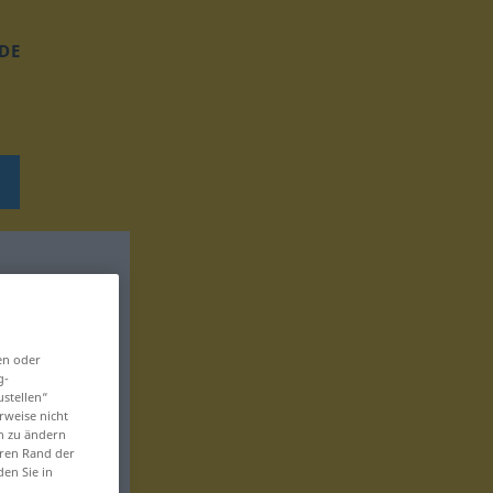
DE
en oder
g-
ustellen“
rweise nicht
en zu ändern
eren Rand der
den Sie in