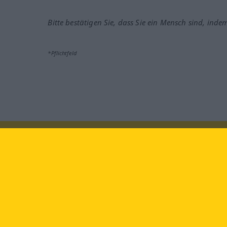
Bitte bestätigen Sie, dass Sie ein Mensch sind, inde
*Pflichtfeld
Besuchen Sie uns auf:
faceb