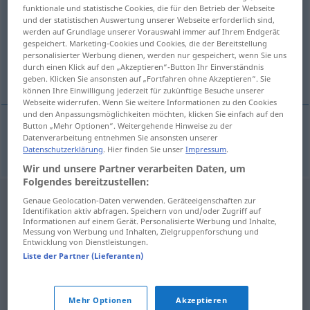
funktionale und statistische Cookies, die für den Betrieb der Webseite
und der statistischen Auswertung unserer Webseite erforderlich sind,
Übersicht aller Übersetzungen
werden auf Grundlage unserer Vorauswahl immer auf Ihrem Endgerät
(Für mehr Details die Übersetzung anklicken/antippen)
gespeichert. Marketing-Cookies und Cookies, die der Bereitstellung
personalisierter Werbung dienen, werden nur gespeichert, wenn Sie uns
durch einen Klick auf den „Akzeptieren“-Button Ihr Einverständnis
Spender
geben. Klicken Sie ansonsten auf „Fortfahren ohne Akzeptieren“. Sie
können Ihre Einwilligung jederzeit für zukünftige Besuche unserer
Webseite widerrufen. Wenn Sie weitere Informationen zu den Cookies
und den Anpassungsmöglichkeiten möchten, klicken Sie einfach auf den
Button „Mehr Optionen“. Weitergehende Hinweise zu der
Datenverarbeitung entnehmen Sie ansonsten unserer
(Blut-, Organ-)Spender(in)
m(f)
donor
Datenschutzerklärung
. Hier finden Sie unser
Impressum
.
Wir und unsere Partner verarbeiten Daten, um
Folgendes bereitzustellen:
Genaue Geolocation-Daten verwenden. Geräteeigenschaften zur
Identifikation aktiv abfragen. Speichern von und/oder Zugriff auf
Informationen auf einem Gerät. Personalisierte Werbung und Inhalte,
Messung von Werbung und Inhalten, Zielgruppenforschung und
Entwicklung von Dienstleistungen.
Liste der Partner (Lieferanten)
Mehr Optionen
Akzeptieren