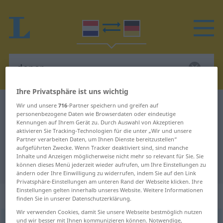
Ihre Privatsphäre ist uns wichtig
Niederländisch-Deutsch Wörterbuch
donor
Wir und unsere
716
-Partner speichern und greifen auf
personenbezogene Daten wie Browserdaten oder eindeutige
Niederländisch-Deutsch
Kennungen auf Ihrem Gerät zu. Durch Auswahl von Akzeptieren
aktivieren Sie Tracking-Technologien für die unter „Wir und unsere
Übersetzung für "donor"
Partner verarbeiten Daten, um Ihnen Dienste bereitzustellen“
aufgeführten Zwecke. Wenn Tracker deaktiviert sind, sind manche
Inhalte und Anzeigen möglicherweise nicht mehr so relevant für Sie. Sie
"donor" Deutsch Übersetzung
können dieses Menü jederzeit wieder aufrufen, um Ihre Einstellungen zu
ändern oder Ihre Einwilligung zu widerrufen, indem Sie auf den Link
Privatsphäre-Einstellungen am unteren Rand der Webseite klicken. Ihre
Einstellungen gelten innerhalb unseres Website. Weitere Informationen
„donor“
: mannelijk | vrouwelijk
finden Sie in unserer Datenschutzerklärung.
Wir verwenden Cookies, damit Sie unsere Webseite bestmöglich nutzen
und wir besser mit Ihnen kommunizieren können. Notwendige,
donor
[ˈdoːnɔr]
m
od
f
<
-s
od
-en
[-ˈnoː-]
>