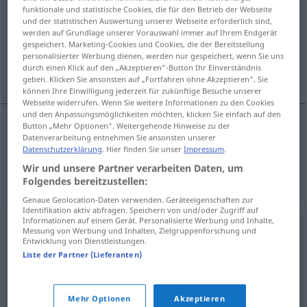
funktionale und statistische Cookies, die für den Betrieb der Webseite
und der statistischen Auswertung unserer Webseite erforderlich sind,
Übersicht aller Übersetzungen
werden auf Grundlage unserer Vorauswahl immer auf Ihrem Endgerät
(Für mehr Details die Übersetzung anklicken/antippen)
gespeichert. Marketing-Cookies und Cookies, die der Bereitstellung
personalisierter Werbung dienen, werden nur gespeichert, wenn Sie uns
durch einen Klick auf den „Akzeptieren“-Button Ihr Einverständnis
Dicker, Dickerchen
geben. Klicken Sie ansonsten auf „Fortfahren ohne Akzeptieren“. Sie
können Ihre Einwilligung jederzeit für zukünftige Besuche unserer
Webseite widerrufen. Wenn Sie weitere Informationen zu den Cookies
und den Anpassungsmöglichkeiten möchten, klicken Sie einfach auf den
Button „Mehr Optionen“. Weitergehende Hinweise zu der
Datenverarbeitung entnehmen Sie ansonsten unserer
Dicke(r)
dikkerd
Datenschutzerklärung
. Hier finden Sie unser
Impressum
.
Wir und unsere Partner verarbeiten Daten, um
Dickerchen
n
dikkerd
UMG
Folgendes bereitzustellen:
Genaue Geolocation-Daten verwenden. Geräteeigenschaften zur
Identifikation aktiv abfragen. Speichern von und/oder Zugriff auf
Informationen auf einem Gerät. Personalisierte Werbung und Inhalte,
Messung von Werbung und Inhalten, Zielgruppenforschung und
Entwicklung von Dienstleistungen.
Liste der Partner (Lieferanten)
Mehr Optionen
Akzeptieren