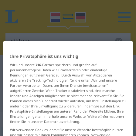
Ihre Privatsphäre ist uns wichtig
Niederländisch-Deutsch Wörterbuch
dikkerd
Wir und unsere
716
-Partner speichern und greifen auf
personenbezogene Daten wie Browserdaten oder eindeutige
Niederländisch-Deutsch
Kennungen auf Ihrem Gerät zu. Durch Auswahl von Akzeptieren
aktivieren Sie Tracking-Technologien für die unter „Wir und unsere
Übersetzung für "dikkerd"
Partner verarbeiten Daten, um Ihnen Dienste bereitzustellen“
aufgeführten Zwecke. Wenn Tracker deaktiviert sind, sind manche
Inhalte und Anzeigen möglicherweise nicht mehr so relevant für Sie. Sie
"dikkerd" Deutsch Übersetzung
können dieses Menü jederzeit wieder aufrufen, um Ihre Einstellungen zu
ändern oder Ihre Einwilligung zu widerrufen, indem Sie auf den Link
Privatsphäre-Einstellungen am unteren Rand der Webseite klicken. Ihre
Einstellungen gelten innerhalb unseres Website. Weitere Informationen
„dikkerd“
: mannelijk
finden Sie in unserer Datenschutzerklärung.
Wir verwenden Cookies, damit Sie unsere Webseite bestmöglich nutzen
dikkerd
und wir besser mit Ihnen kommunizieren können. Notwendige,
[ˈdɪkərt]
m
<
-s
>