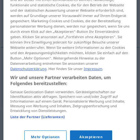
funktionale und statistische Cookies, die für den Betrieb der Webseite
und der statistischen Auswertung unserer Webseite erforderlich sind,
Übersicht aller Übersetzungen
werden auf Grundlage unserer Vorauswahl immer auf Ihrem Endgerät
(Für mehr Details die Übersetzung anklicken/antippen)
gespeichert. Marketing-Cookies und Cookies, die der Bereitstellung
personalisierter Werbung dienen, werden nur gespeichert, wenn Sie uns
durch einen Klick auf den „Akzeptieren“-Button Ihr Einverständnis
Zu-Schnitt, Fasson, Becher
geben. Klicken Sie ansonsten auf „Fortfahren ohne Akzeptieren“. Sie
können Ihre Einwilligung jederzeit für zukünftige Besuche unserer
Webseite widerrufen. Wenn Sie weitere Informationen zu den Cookies
und den Anpassungsmöglichkeiten möchten, klicken Sie einfach auf den
Button „Mehr Optionen“. Weitergehende Hinweise zu der
Datenverarbeitung entnehmen Sie ansonsten unserer
(Zu-)Schnitt
m
coupe
Datenschutzerklärung
. Hier finden Sie unser
Impressum
.
Wir und unsere Partner verarbeiten Daten, um
Fasson
f
coupe
Folgendes bereitzustellen:
Genaue Geolocation-Daten verwenden. Geräteeigenschaften zur
Becher
m
coupe
Identifikation aktiv abfragen. Speichern von und/oder Zugriff auf
Informationen auf einem Gerät. Personalisierte Werbung und Inhalte,
Messung von Werbung und Inhalten, Zielgruppenforschung und
Entwicklung von Dienstleistungen.
Liste der Partner (Lieferanten)
Mehr Optionen
Akzeptieren