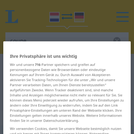
Ihre Privatsphäre ist uns wichtig
Niederländisch-Deutsch Wörterbuch
coupe
Wir und unsere
716
-Partner speichern und greifen auf
personenbezogene Daten wie Browserdaten oder eindeutige
Niederländisch-Deutsch
Kennungen auf Ihrem Gerät zu. Durch Auswahl von Akzeptieren
aktivieren Sie Tracking-Technologien für die unter „Wir und unsere
Übersetzung für "coupe"
Partner verarbeiten Daten, um Ihnen Dienste bereitzustellen“
aufgeführten Zwecke. Wenn Tracker deaktiviert sind, sind manche
Inhalte und Anzeigen möglicherweise nicht mehr so relevant für Sie. Sie
"coupe" Deutsch Übersetzung
können dieses Menü jederzeit wieder aufrufen, um Ihre Einstellungen zu
ändern oder Ihre Einwilligung zu widerrufen, indem Sie auf den Link
Privatsphäre-Einstellungen am unteren Rand der Webseite klicken. Ihre
Einstellungen gelten innerhalb unseres Website. Weitere Informationen
„coupe“
: zelfstandig naamwoord
finden Sie in unserer Datenschutzerklärung.
Wir verwenden Cookies, damit Sie unsere Webseite bestmöglich nutzen
coupe
[ˈkuˑp(ə)]
subst
<
-s
>
und wir besser mit Ihnen kommunizieren können. Notwendige,