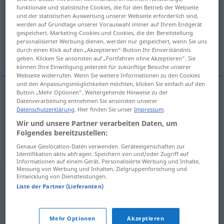
funktionale und statistische Cookies, die für den Betrieb der Webseite
und der statistischen Auswertung unserer Webseite erforderlich sind,
Übersicht aller Übersetzungen
werden auf Grundlage unserer Vorauswahl immer auf Ihrem Endgerät
(Für mehr Details die Übersetzung anklicken/antippen)
gespeichert. Marketing-Cookies und Cookies, die der Bereitstellung
personalisierter Werbung dienen, werden nur gespeichert, wenn Sie uns
durch einen Klick auf den „Akzeptieren“-Button Ihr Einverständnis
gewähren lassen
geben. Klicken Sie ansonsten auf „Fortfahren ohne Akzeptieren“. Sie
können Ihre Einwilligung jederzeit für zukünftige Besuche unserer
Webseite widerrufen. Wenn Sie weitere Informationen zu den Cookies
und den Anpassungsmöglichkeiten möchten, klicken Sie einfach auf den
Button „Mehr Optionen“. Weitergehende Hinweise zu der
Beispiele
Datenverarbeitung entnehmen Sie ansonsten unserer
Datenschutzerklärung
. Hier finden Sie unser
Impressum
.
laten
betijen
Wir und unsere Partner verarbeiten Daten, um
gewähren
lassen
Folgendes bereitzustellen:
Genaue Geolocation-Daten verwenden. Geräteeigenschaften zur
Identifikation aktiv abfragen. Speichern von und/oder Zugriff auf
Informationen auf einem Gerät. Personalisierte Werbung und Inhalte,
Messung von Werbung und Inhalten, Zielgruppenforschung und
Entwicklung von Dienstleistungen.
Liste der Partner (Lieferanten)
Mehr Optionen
Akzeptieren