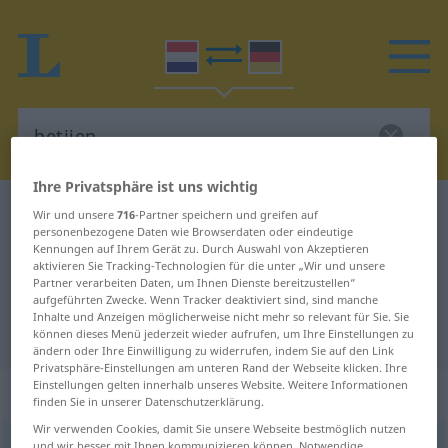
Ihre Privatsphäre ist uns wichtig
Niederländisch-Deutsch Wörterbuch
betijen
Wir und unsere
716
-Partner speichern und greifen auf
personenbezogene Daten wie Browserdaten oder eindeutige
Niederländisch-Deutsch
Kennungen auf Ihrem Gerät zu. Durch Auswahl von Akzeptieren
aktivieren Sie Tracking-Technologien für die unter „Wir und unsere
Übersetzung für "betijen"
Partner verarbeiten Daten, um Ihnen Dienste bereitzustellen“
aufgeführten Zwecke. Wenn Tracker deaktiviert sind, sind manche
Inhalte und Anzeigen möglicherweise nicht mehr so relevant für Sie. Sie
"betijen" Deutsch Übersetzung
können dieses Menü jederzeit wieder aufrufen, um Ihre Einstellungen zu
ändern oder Ihre Einwilligung zu widerrufen, indem Sie auf den Link
Privatsphäre-Einstellungen am unteren Rand der Webseite klicken. Ihre
Einstellungen gelten innerhalb unseres Website. Weitere Informationen
„betijen“
: werkwoord
finden Sie in unserer Datenschutzerklärung.
Wir verwenden Cookies, damit Sie unsere Webseite bestmöglich nutzen
betijen
[-ˈtɛĭə(n)]
v
und wir besser mit Ihnen kommunizieren können. Notwendige,