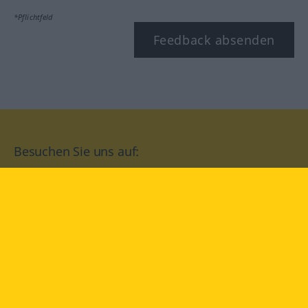
*Pflichtfeld
Feedback absenden
Besuchen Sie uns auf:
facebook
YouTube
Instagram
Langenscheidt