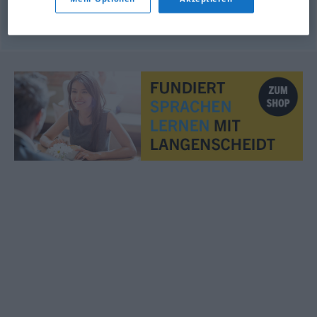
Mangelware
f