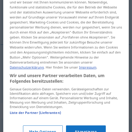
und wir besser mit Ihnen kommunizieren können. Notwendige,
funktionale und statistische Cookies, die für den Betrieb der Webseite
Übersicht aller Übersetzungen
und der statistischen Auswertung unserer Webseite erforderlich sind,
werden auf Grundlage unserer Vorauswahl immer auf Ihrem Endgerät
(Für mehr Details die Übersetzung anklicken/antippen)
gespeichert. Marketing-Cookies und Cookies, die der Bereitstellung
personalisierter Werbung dienen, werden nur gespeichert, wenn Sie uns
Artikel, Aufsatz, Gesetzes-Paragraf
durch einen Klick auf den „Akzeptieren“-Button Ihr Einverständnis
geben. Klicken Sie ansonsten auf „Fortfahren ohne Akzeptieren“. Sie
können Ihre Einwilligung jederzeit für zukünftige Besuche unserer
Webseite widerrufen. Wenn Sie weitere Informationen zu den Cookies
und den Anpassungsmöglichkeiten möchten, klicken Sie einfach auf den
Button „Mehr Optionen“. Weitergehende Hinweise zu der
Artikel
m
artikel
Datenverarbeitung entnehmen Sie ansonsten unserer
Datenschutzerklärung
. Hier finden Sie unser
Impressum
.
Aufsatz
m
Zeitung
etc
a.
artikel
Wir und unsere Partner verarbeiten Daten, um
Folgendes bereitzustellen:
(Gesetzes-)Paragraf
m
artikel
Genaue Geolocation-Daten verwenden. Geräteeigenschaften zur
Identifikation aktiv abfragen. Speichern von und/oder Zugriff auf
Informationen auf einem Gerät. Personalisierte Werbung und Inhalte,
Messung von Werbung und Inhalten, Zielgruppenforschung und
Entwicklung von Dienstleistungen.
Beispielsätze für "artikel"
Liste der Partner (Lieferanten)
n
schaars
artikel
Mehr Optionen
Akzeptieren