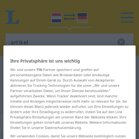
Ihre Privatsphäre ist uns wichtig
Niederländisch-Deutsch Wörterbuch
artikel
Wir und unsere
716
-Partner speichern und greifen auf
Niederländisch-Deutsch
personenbezogene Daten wie Browserdaten oder eindeutige
Kennungen auf Ihrem Gerät zu. Durch Auswahl von Akzeptieren
Übersetzung für "artikel"
aktivieren Sie Tracking-Technologien für die unter „Wir und unsere
Partner verarbeiten Daten, um Ihnen Dienste bereitzustellen“
aufgeführten Zwecke. Wenn Tracker deaktiviert sind, sind manche
Inhalte und Anzeigen möglicherweise nicht mehr so relevant für Sie. Sie
"artikel" Deutsch Übersetzung
können dieses Menü jederzeit wieder aufrufen, um Ihre Einstellungen zu
ändern oder Ihre Einwilligung zu widerrufen, indem Sie auf den Link
Privatsphäre-Einstellungen am unteren Rand der Webseite klicken. Ihre
„artikel“
: onzijdig
Einstellungen gelten innerhalb unseres Website. Weitere Informationen
finden Sie in unserer Datenschutzerklärung.
Wir verwenden Cookies, damit Sie unsere Webseite bestmöglich nutzen
artikel
n
<
-en
od
-s
>