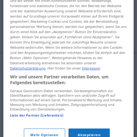
und wir besser mit Ihnen kommunizieren können. Notwendige,
funktionale und statistische Cookies, die für den Betrieb der Webseite
Übersicht aller Übersetzungen
und der statistischen Auswertung unserer Webseite erforderlich sind,
werden auf Grundlage unserer Vorauswahl immer auf Ihrem Endgerät
(Für mehr Details die Übersetzung anklicken/antippen)
gespeichert. Marketing-Cookies und Cookies, die der Bereitstellung
personalisierter Werbung dienen, werden nur gespeichert, wenn Sie uns
ablehnen, niederstimmen, abstimmen,
durch einen Klick auf den „Akzeptieren“-Button Ihr Einverständnis
geben. Klicken Sie ansonsten auf „Fortfahren ohne Akzeptieren“. Sie
einstellen
können Ihre Einwilligung jederzeit für zukünftige Besuche unserer
Webseite widerrufen. Wenn Sie weitere Informationen zu den Cookies
und den Anpassungsmöglichkeiten möchten, klicken Sie einfach auf den
Button „Mehr Optionen“. Weitergehende Hinweise zu der
Datenverarbeitung entnehmen Sie ansonsten unserer
Datenschutzerklärung
. Hier finden Sie unser
Impressum
.
ablehnen
,
niederstimmen
afstemmen
Wir und unsere Partner verarbeiten Daten, um
Folgendes bereitzustellen:
abstimmen
afstemmen
Genaue Geolocation-Daten verwenden. Geräteeigenschaften zur
Identifikation aktiv abfragen. Speichern von und/oder Zugriff auf
einstellen
afstemmen
etc
RADIO
Informationen auf einem Gerät. Personalisierte Werbung und Inhalte,
Messung von Werbung und Inhalten, Zielgruppenforschung und
Entwicklung von Dienstleistungen.
Liste der Partner (Lieferanten)
Mehr Optionen
Akzeptieren