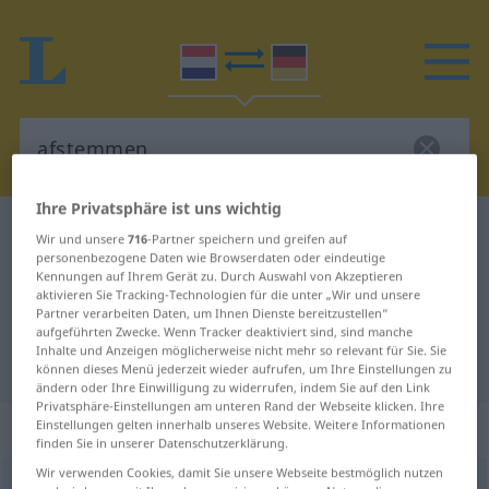
Ihre Privatsphäre ist uns wichtig
Niederländisch-Deutsch Wörterbuch
afstemmen
Wir und unsere
716
-Partner speichern und greifen auf
personenbezogene Daten wie Browserdaten oder eindeutige
Niederländisch-Deutsch
Kennungen auf Ihrem Gerät zu. Durch Auswahl von Akzeptieren
aktivieren Sie Tracking-Technologien für die unter „Wir und unsere
Übersetzung für "afstemmen"
Partner verarbeiten Daten, um Ihnen Dienste bereitzustellen“
aufgeführten Zwecke. Wenn Tracker deaktiviert sind, sind manche
Inhalte und Anzeigen möglicherweise nicht mehr so relevant für Sie. Sie
"afstemmen" Deutsch Übersetzung
können dieses Menü jederzeit wieder aufrufen, um Ihre Einstellungen zu
ändern oder Ihre Einwilligung zu widerrufen, indem Sie auf den Link
Privatsphäre-Einstellungen am unteren Rand der Webseite klicken. Ihre
„afstemmen“
: werkwoord
Einstellungen gelten innerhalb unseres Website. Weitere Informationen
finden Sie in unserer Datenschutzerklärung.
Wir verwenden Cookies, damit Sie unsere Webseite bestmöglich nutzen
afstemmen
v