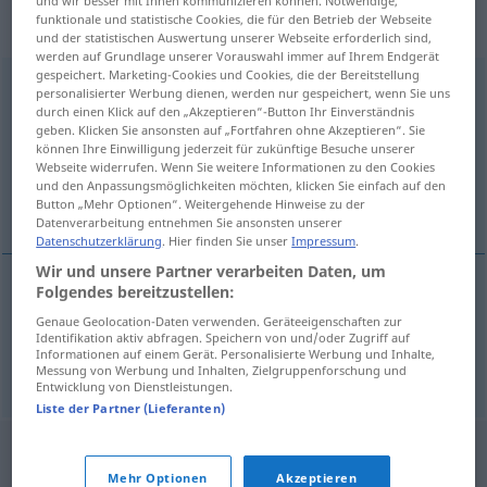
„aanvaardbaar“
: bijvoeglijk
und wir besser mit Ihnen kommunizieren können. Notwendige,
funktionale und statistische Cookies, die für den Betrieb der Webseite
naamwoord
und der statistischen Auswertung unserer Webseite erforderlich sind,
werden auf Grundlage unserer Vorauswahl immer auf Ihrem Endgerät
gespeichert. Marketing-Cookies und Cookies, die der Bereitstellung
aanvaardbaar
[-ˈv̊aːrd-]
adj
personalisierter Werbung dienen, werden nur gespeichert, wenn Sie uns
durch einen Klick auf den „Akzeptieren“-Button Ihr Einverständnis
Übersicht aller Übersetzungen
geben. Klicken Sie ansonsten auf „Fortfahren ohne Akzeptieren“. Sie
können Ihre Einwilligung jederzeit für zukünftige Besuche unserer
(Für mehr Details die Übersetzung anklicken/antippen)
Webseite widerrufen. Wenn Sie weitere Informationen zu den Cookies
und den Anpassungsmöglichkeiten möchten, klicken Sie einfach auf den
akzeptabel, annehmbar, tragbar
Button „Mehr Optionen“. Weitergehende Hinweise zu der
Datenverarbeitung entnehmen Sie ansonsten unserer
Datenschutzerklärung
. Hier finden Sie unser
Impressum
.
Wir und unsere Partner verarbeiten Daten, um
Folgendes bereitzustellen:
akzeptabel
,
annehmbar
aanvaardbaar
Genaue Geolocation-Daten verwenden. Geräteeigenschaften zur
Identifikation aktiv abfragen. Speichern von und/oder Zugriff auf
Informationen auf einem Gerät. Personalisierte Werbung und Inhalte,
tragbar
Person
aanvaardbaar
Messung von Werbung und Inhalten, Zielgruppenforschung und
Entwicklung von Dienstleistungen.
Liste der Partner (Lieferanten)
Mehr Optionen
Akzeptieren