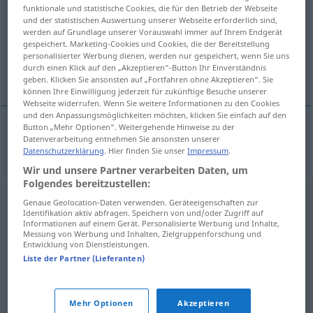
funktionale und statistische Cookies, die für den Betrieb der Webseite
und der statistischen Auswertung unserer Webseite erforderlich sind,
Übersicht aller Übersetzungen
werden auf Grundlage unserer Vorauswahl immer auf Ihrem Endgerät
(Für mehr Details die Übersetzung anklicken/antippen)
gespeichert. Marketing-Cookies und Cookies, die der Bereitstellung
personalisierter Werbung dienen, werden nur gespeichert, wenn Sie uns
durch einen Klick auf den „Akzeptieren“-Button Ihr Einverständnis
sich erholen, zu Kräften kommen
geben. Klicken Sie ansonsten auf „Fortfahren ohne Akzeptieren“. Sie
können Ihre Einwilligung jederzeit für zukünftige Besuche unserer
Webseite widerrufen. Wenn Sie weitere Informationen zu den Cookies
und den Anpassungsmöglichkeiten möchten, klicken Sie einfach auf den
Button „Mehr Optionen“. Weitergehende Hinweise zu der
Datenverarbeitung entnehmen Sie ansonsten unserer
sich
erholen
, zu Kräften
kommen
aansterken
Datenschutzerklärung
. Hier finden Sie unser
Impressum
.
Wir und unsere Partner verarbeiten Daten, um
Folgendes bereitzustellen:
Genaue Geolocation-Daten verwenden. Geräteeigenschaften zur
Identifikation aktiv abfragen. Speichern von und/oder Zugriff auf
Informationen auf einem Gerät. Personalisierte Werbung und Inhalte,
Messung von Werbung und Inhalten, Zielgruppenforschung und
Entwicklung von Dienstleistungen.
Liste der Partner (Lieferanten)
Mehr Optionen
Akzeptieren