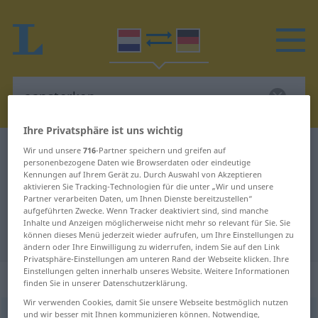
Ihre Privatsphäre ist uns wichtig
Niederländisch-Deutsch Wörterbuch
aansterken
Wir und unsere
716
-Partner speichern und greifen auf
personenbezogene Daten wie Browserdaten oder eindeutige
Niederländisch-Deutsch
Kennungen auf Ihrem Gerät zu. Durch Auswahl von Akzeptieren
aktivieren Sie Tracking-Technologien für die unter „Wir und unsere
Übersetzung für "aansterken"
Partner verarbeiten Daten, um Ihnen Dienste bereitzustellen“
aufgeführten Zwecke. Wenn Tracker deaktiviert sind, sind manche
Inhalte und Anzeigen möglicherweise nicht mehr so relevant für Sie. Sie
"aansterken" Deutsch Übersetzung
können dieses Menü jederzeit wieder aufrufen, um Ihre Einstellungen zu
ändern oder Ihre Einwilligung zu widerrufen, indem Sie auf den Link
Privatsphäre-Einstellungen am unteren Rand der Webseite klicken. Ihre
Einstellungen gelten innerhalb unseres Website. Weitere Informationen
„aansterken“
: werkwoord
finden Sie in unserer Datenschutzerklärung.
Wir verwenden Cookies, damit Sie unsere Webseite bestmöglich nutzen
und wir besser mit Ihnen kommunizieren können. Notwendige,
aansterken
v
<
zn
>