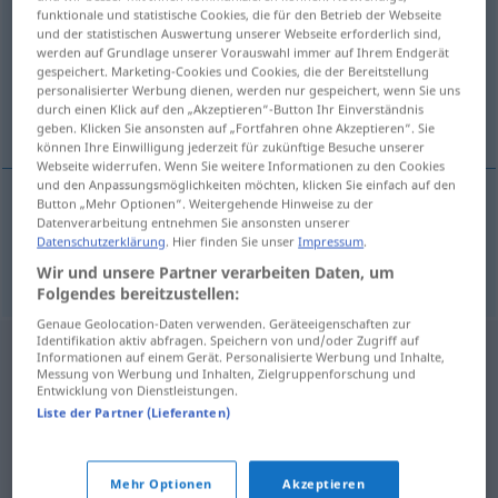
funktionale und statistische Cookies, die für den Betrieb der Webseite
und der statistischen Auswertung unserer Webseite erforderlich sind,
Übersicht aller Übersetzungen
werden auf Grundlage unserer Vorauswahl immer auf Ihrem Endgerät
(Für mehr Details die Übersetzung anklicken/antippen)
gespeichert. Marketing-Cookies und Cookies, die der Bereitstellung
personalisierter Werbung dienen, werden nur gespeichert, wenn Sie uns
durch einen Klick auf den „Akzeptieren“-Button Ihr Einverständnis
empfehlen
geben. Klicken Sie ansonsten auf „Fortfahren ohne Akzeptieren“. Sie
können Ihre Einwilligung jederzeit für zukünftige Besuche unserer
Webseite widerrufen. Wenn Sie weitere Informationen zu den Cookies
und den Anpassungsmöglichkeiten möchten, klicken Sie einfach auf den
Button „Mehr Optionen“. Weitergehende Hinweise zu der
Datenverarbeitung entnehmen Sie ansonsten unserer
empfehlen
aanbevelen
Datenschutzerklärung
. Hier finden Sie unser
Impressum
.
Wir und unsere Partner verarbeiten Daten, um
Folgendes bereitzustellen:
Genaue Geolocation-Daten verwenden. Geräteeigenschaften zur
Identifikation aktiv abfragen. Speichern von und/oder Zugriff auf
Informationen auf einem Gerät. Personalisierte Werbung und Inhalte,
Messung von Werbung und Inhalten, Zielgruppenforschung und
Entwicklung von Dienstleistungen.
Liste der Partner (Lieferanten)
Mehr Optionen
Akzeptieren