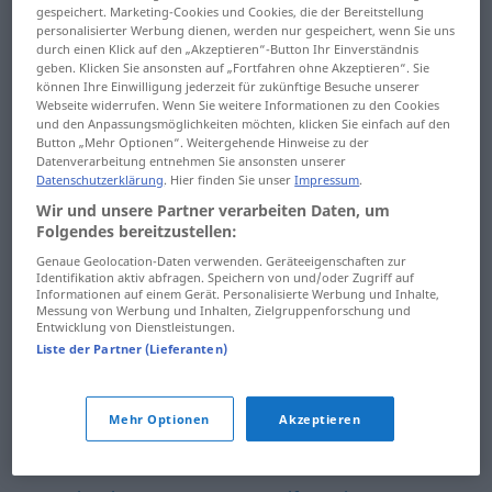
inpakpapier ... inruilen
gespeichert. Marketing-Cookies und Cookies, die der Bereitstellung
IJslands ... ijzersterk
personalisierter Werbung dienen, werden nur gespeichert, wenn Sie uns
inruimen ... insgelijks
durch einen Klick auf den „Akzeptieren“-Button Ihr Einverständnis
ijzervreter ... immoreel
geben. Klicken Sie ansonsten auf „Fortfahren ohne Akzeptieren“. Sie
können Ihre Einwilligung jederzeit für zukünftige Besuche unserer
insider ... inspraak
Webseite widerrufen. Wenn Sie weitere Informationen zu den Cookies
immuniteit ... impuls
und den Anpassungsmöglichkeiten möchten, klicken Sie einfach auf den
inspreken ... instormen
Button „Mehr Optionen“. Weitergehende Hinweise zu der
impulsief ... inbreekster
Datenverarbeitung entnehmen Sie ansonsten unserer
instorten ... integriteit
Datenschutzerklärung
. Hier finden Sie unser
Impressum
.
inbreken ... indekken
Wir und unsere Partner verarbeiten Daten, um
intekenaar ... interieur
Folgendes bereitzustellen:
indelen ...
Genaue Geolocation-Daten verwenden. Geräteeigenschaften zur
individualisme
interieurverzorgster ...
Identifikation aktiv abfragen. Speichern von und/oder Zugriff auf
interpellatie
Informationen auf einem Gerät. Personalisierte Werbung und Inhalte,
Messung von Werbung und Inhalten, Zielgruppenforschung und
individualist ...
Entwicklung von Dienstleistungen.
industrieafval
interpelleren ... intreden
Liste der Partner (Lieferanten)
industriebond ...
intrek ... inventief
infectie
Mehr Optionen
Akzeptieren
inventiviteit ...
inferieur ... ingebeeld
invrijheidstelling