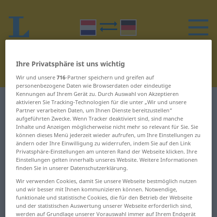
Ihre Privatsphäre ist uns wichtig
Wir und unsere
716
-Partner speichern und greifen auf
personenbezogene Daten wie Browserdaten oder eindeutige
Kennungen auf Ihrem Gerät zu. Durch Auswahl von Akzeptieren
Niederländisch-Deutsch Wörterbuch
I
aktivieren Sie Tracking-Technologien für die unter „Wir und unsere
Partner verarbeiten Daten, um Ihnen Dienste bereitzustellen“
aufgeführten Zwecke. Wenn Tracker deaktiviert sind, sind manche
Wörter auf Niederländisch, die
Inhalte und Anzeigen möglicherweise nicht mehr so relevant für Sie. Sie
können dieses Menü jederzeit wieder aufrufen, um Ihre Einstellungen zu
mit I beginnen
ändern oder Ihre Einwilligung zu widerrufen, indem Sie auf den Link
Privatsphäre-Einstellungen am unteren Rand der Webseite klicken. Ihre
Einstellungen gelten innerhalb unseres Website. Weitere Informationen
finden Sie in unserer Datenschutzerklärung.
-ie ... ideologie
inkt ...
inlichtingendienst
Wir verwenden Cookies, damit Sie unsere Webseite bestmöglich nutzen
ideologisch ... ijkpunt
und wir besser mit Ihnen kommunizieren können. Notwendige,
funktionale und statistische Cookies, die für den Betrieb der Webseite
inliggend ... inpakker
und der statistischen Auswertung unserer Webseite erforderlich sind,
ijl ... IJsland
werden auf Grundlage unserer Vorauswahl immer auf Ihrem Endgerät