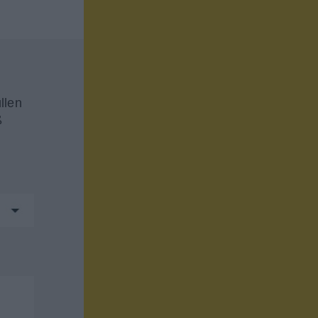
llen
ß