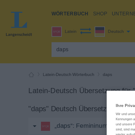
WÖRTERBUCH
SHOP
UNTERN
Latein
Deutsch
Latein-Deutsch Wörterbuch
daps
Latein-Deutsch Übersetzung für 
Ihre Priv
"daps" Deutsch Übersetzung
Wir und uns
Kennungen au
„daps“
: Femininum | Plural
und unsere P
sind, sind m
wieder aufruf