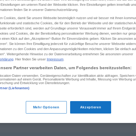
-Einstellungen am unteren Rand der Webseite klicken. Ihre Einstellungen gelten innerhalb un
rmationen finden Sie in unserer Datenschutzerklärung.
n Cookies, damit Sie unsere Webseite bestmöglich nutzen und wir besser mit Ihnen kommun
unktionale und statistische Cookies, die für den Betrieb der Webseite und der statistischen
tippen)
eite erforderlich sind, werden auf Grundlage unserer Vorauswahl immer auf Ihrem Endgerät
okies und Cookies, die der Bereitstellung personalisierter Werbung dienen, werden nur gesp
Mahl, Speise, Nahrung, Kost
 einen Klick auf den „Akzeptieren“-Button Ihr Einverständnis geben. Klicken Sie ansonsten a
eren“. Sie können Ihre Einwilligung jederzeit für zukünftige Besuche unserer Webseite wider
rmationen zu den Cookies und den Anpassungsmöglichkeiten möchten, klicken Sie einfach au
en“. Weitergehende Hinweise zu der Datenverarbeitung entnehmen Sie ansonsten unserer
erklärung
. Hier finden Sie unser
Impressum
.
daps
REL
nsere Partner verarbeiten Daten, um Folgendes bereitzustellen:
cation-Daten verwenden. Geräteeigenschaften zur Identifikation aktiv abfragen. Speichern
Informationen auf einem Gerät. Personalisierte Werbung und Inhalte, Messung von Werbung un
daps
orschung und Entwicklung von Dienstleistungen.
rtner (Lieferanten)
daps
METON
Mehr Optionen
Akzeptieren