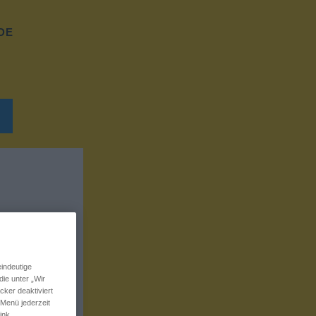
DE
indeutige
ie unter „Wir
ker deaktiviert
 Menü jederzeit
ink