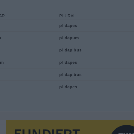
AR
PLURAL
s
pl
dapes
s
pl
dapum
pl
dapibus
em
pl
dapes
e
pl
dapibus
s
pl
dapes