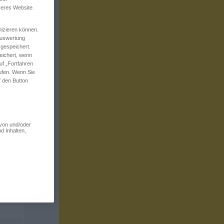
seres Website.
izieren können.
 Auswertung
 gespeichert.
eichert, wenn
uf „Fortfahren
rufen. Wenn Sie
f den Button
 von und/oder
d Inhalten,