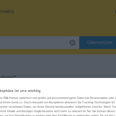
EHMEN
Übersetzen
"daps"
atsphäre ist uns wichtig
ere
716
-Partner speichern und greifen auf personenbezogene Daten wie Browserdaten oder e
f Ihrem Gerät zu. Durch Auswahl von Akzeptieren aktivieren Sie Tracking-Technologien für d
artner verarbeiten Daten, um Ihnen Dienste bereitzustellen“ aufgeführten Zwecke. Wenn Trac
anche Inhalte und Anzeigen möglicherweise nicht mehr so relevant für Sie. Sie können dieses
en, um Ihre Einstellungen zu ändern oder Ihre Einwilligung zu widerrufen, indem Sie auf den L