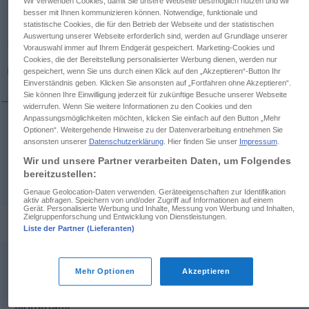
Wir verwenden Cookies, damit Sie unsere Webseite bestmöglich nutzen und wir
besser mit Ihnen kommunizieren können. Notwendige, funktionale und
Übersicht aller Übersetzungen
statistische Cookies, die für den Betrieb der Webseite und der statistischen
Auswertung unserer Webseite erforderlich sind, werden auf Grundlage unserer
(Für mehr Details die Übersetzung anklicken/antippen)
Vorauswahl immer auf Ihrem Endgerät gespeichert. Marketing-Cookies und
Cookies, die der Bereitstellung personalisierter Werbung dienen, werden nur
Schwanz, männliches Glied
gespeichert, wenn Sie uns durch einen Klick auf den „Akzeptieren“-Button Ihr
Einverständnis geben. Klicken Sie ansonsten auf „Fortfahren ohne Akzeptieren“.
Sie können Ihre Einwilligung jederzeit für zukünftige Besuche unserer Webseite
widerrufen. Wenn Sie weitere Informationen zu den Cookies und den
Anpassungsmöglichkeiten möchten, klicken Sie einfach auf den Button „Mehr
Optionen“. Weitergehende Hinweise zu der Datenverarbeitung entnehmen Sie
Schwanz
der Tiere
cauda
ansonsten unserer
Datenschutzerklärung
. Hier finden Sie unser
Impressum
.
Wir und unsere Partner verarbeiten Daten, um Folgendes
männliches
Glied
cauda
Hor.
bereitzustellen:
VULG
Genaue Geolocation-Daten verwenden. Geräteeigenschaften zur Identifikation
aktiv abfragen. Speichern von und/oder Zugriff auf Informationen auf einem
Gerät. Personalisierte Werbung und Inhalte, Messung von Werbung und Inhalten,
Zielgruppenforschung und Entwicklung von Dienstleistungen.
Flexion "cauda"
Liste der Partner (Lieferanten)
Mehr Optionen
Akzeptieren
Nominativ