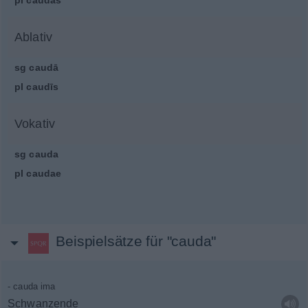
pl
caudās
Ablativ
sg
caudā
pl
caudīs
Vokativ
sg
cauda
pl
caudae
Beispielsätze für "cauda"
cauda ima
Schwanzende