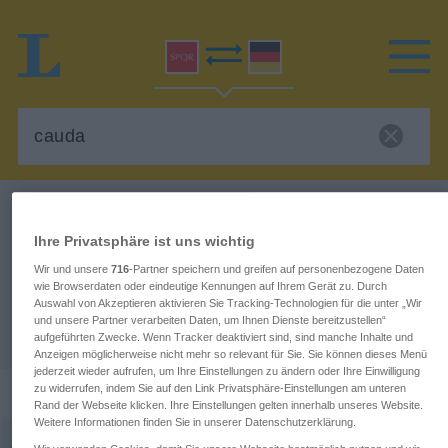
Latein-Deutsch Wörterbuch
cauda
Latein-Deutsch Übersetzung für
Ihre Privatsphäre ist uns wichtig
Wir und unsere
716
-Partner speichern und greifen auf personenbezogene Daten
"cauda"
wie Browserdaten oder eindeutige Kennungen auf Ihrem Gerät zu. Durch
Auswahl von Akzeptieren aktivieren Sie Tracking-Technologien für die unter „Wir
und unsere Partner verarbeiten Daten, um Ihnen Dienste bereitzustellen“
"cauda" Deutsch Übersetzung
aufgeführten Zwecke. Wenn Tracker deaktiviert sind, sind manche Inhalte und
Anzeigen möglicherweise nicht mehr so relevant für Sie. Sie können dieses Menü
jederzeit wieder aufrufen, um Ihre Einstellungen zu ändern oder Ihre Einwilligung
„cauda“
: Femininum
zu widerrufen, indem Sie auf den Link Privatsphäre-Einstellungen am unteren
Rand der Webseite klicken. Ihre Einstellungen gelten innerhalb unseres Website.
Weitere Informationen finden Sie in unserer Datenschutzerklärung.
cauda
f
<
ae
>