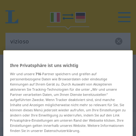
Italienisch-Deutsch Wörterbuch
vizioso
Ihre Privatsphäre ist uns wichtig
Italienisch-Deutsch Übersetzung
Wir und unsere
716
-Partner speichern und greifen auf
personenbezogene Daten wie Browserdaten oder eindeutige
für "vizioso"
Kennungen auf Ihrem Gerät zu. Durch Auswahl von Akzeptieren
aktivieren Sie Tracking-Technologien für die unter „Wir und unsere
Partner verarbeiten Daten, um Ihnen Dienste bereitzustellen“
aufgeführten Zwecke. Wenn Tracker deaktiviert sind, sind manche
"vizioso" Deutsch Übersetzung
Inhalte und Anzeigen möglicherweise nicht mehr so relevant für Sie. Sie
können dieses Menü jederzeit wieder aufrufen, um Ihre Einstellungen zu
ändern oder Ihre Einwilligung zu widerrufen, indem Sie auf den Link
„vizioso“
: aggettivo
Privatsphäre-Einstellungen am unteren Rand der Webseite klicken. Ihre
Einstellungen gelten innerhalb unseres Website. Weitere Informationen
finden Sie in unserer Datenschutzerklärung.
vizioso
[viˈtsjoːso]
adj