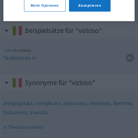
m
Teufelskreis
Mehr Optionen
Akzeptieren
Beispielsätze für "vizioso"
circolo
vizioso
Teufelskreis
m
Synonyme für "vizioso"
arzigogolato
,
complicato
,
depravato
,
dissoluto
,
libertino
,
lussurioso
,
traviato
© Thesauro italiano