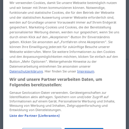
Wir verwenden Cookies, damit Sie unsere Webseite bestmöglich nutzen
und wir besser mit Ihnen kommunizieren können. Notwendige,
Übersicht aller Übersetzungen
funktionale und statistische Cookies, die für den Betrieb der Webseite
(Für mehr Details die Übersetzung anklicken/antippen)
und der statistischen Auswertung unserer Webseite erforderlich sind,
werden auf Grundlage unserer Vorauswahl immer auf Ihrem Endgerät
gespeichert. Marketing-Cookies und Cookies, die der Bereitstellung
lasterhaft
fehlerhaft
personalisierter Werbung dienen, werden nur gespeichert, wenn Sie uns
durch einen Klick auf den „Akzeptieren“-Button Ihr Einverständnis
geben. Klicken Sie ansonsten auf „Fortfahren ohne Akzeptieren“. Sie
Weitere Beispiele...
können Ihre Einwilligung jederzeit für zukünftige Besuche unserer
Webseite widerrufen. Wenn Sie weitere Informationen zu den Cookies
und den Anpassungsmöglichkeiten möchten, klicken Sie einfach auf den
Button „Mehr Optionen“. Weitergehende Hinweise zu der
Datenverarbeitung entnehmen Sie ansonsten unserer
Datenschutzerklärung
. Hier finden Sie unser
Impressum
.
lasterhaft
vizioso
Wir und unsere Partner verarbeiten Daten, um
Folgendes bereitzustellen:
Genaue Geolocation-Daten verwenden. Geräteeigenschaften zur
fehlerhaft
vizioso
FIG
Identifikation aktiv abfragen. Speichern von und/oder Zugriff auf
Informationen auf einem Gerät. Personalisierte Werbung und Inhalte,
Messung von Werbung und Inhalten, Zielgruppenforschung und
Entwicklung von Dienstleistungen.
Beispiele
Liste der Partner (Lieferanten)
circolo
vizioso