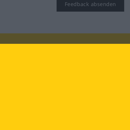
Feedback absenden
Besuchen Sie uns auf:
facebook
YouTube
Instagram
Langenscheidt
NUTZUNGSBEDINGUNGEN
DATENSCHUTZBESTIMMUNGEN