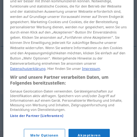
und wir besser mit Ihnen kommunizieren können. Notwendige,
funktionale und statistische Cookies, die für den Betrieb der Webseite
Übersicht aller Übersetzungen
und der statistischen Auswertung unserer Webseite erforderlich sind,
werden auf Grundlage unserer Vorauswahl immer auf Ihrem Endgerät
(Für mehr Details die Übersetzung anklicken/antippen)
gespeichert. Marketing-Cookies und Cookies, die der Bereitstellung
personalisierter Werbung dienen, werden nur gespeichert, wenn Sie uns
Spitze
durch einen Klick auf den „Akzeptieren“-Button Ihr Einverständnis
geben. Klicken Sie ansonsten auf „Fortfahren ohne Akzeptieren“. Sie
können Ihre Einwilligung jederzeit für zukünftige Besuche unserer
Webseite widerrufen. Wenn Sie weitere Informationen zu den Cookies
und den Anpassungsmöglichkeiten möchten, klicken Sie einfach auf den
Button „Mehr Optionen“. Weitergehende Hinweise zu der
Spitze
f
trina
Datenverarbeitung entnehmen Sie ansonsten unserer
Datenschutzerklärung
. Hier finden Sie unser
Impressum
.
Wir und unsere Partner verarbeiten Daten, um
Folgendes bereitzustellen:
Synonyme für "trina"
Genaue Geolocation-Daten verwenden. Geräteeigenschaften zur
Identifikation aktiv abfragen. Speichern von und/oder Zugriff auf
Informationen auf einem Gerät. Personalisierte Werbung und Inhalte,
Messung von Werbung und Inhalten, Zielgruppenforschung und
gala
,
merletto
,
pizzo
Entwicklung von Dienstleistungen.
Liste der Partner (Lieferanten)
© Thesauro italiano
Mehr Optionen
Akzeptieren