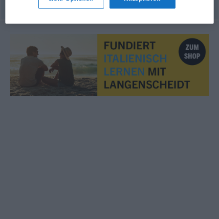
© Thesauro italiano