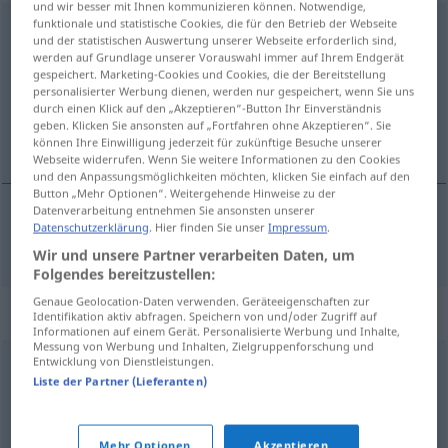
und wir besser mit Ihnen kommunizieren können. Notwendige,
funktionale und statistische Cookies, die für den Betrieb der Webseite
trattenimento
[tratteniˈmento]
m
und der statistischen Auswertung unserer Webseite erforderlich sind,
werden auf Grundlage unserer Vorauswahl immer auf Ihrem Endgerät
Übersicht aller Übersetzungen
gespeichert. Marketing-Cookies und Cookies, die der Bereitstellung
personalisierter Werbung dienen, werden nur gespeichert, wenn Sie uns
(Für mehr Details die Übersetzung anklicken/antippen)
durch einen Klick auf den „Akzeptieren“-Button Ihr Einverständnis
geben. Klicken Sie ansonsten auf „Fortfahren ohne Akzeptieren“. Sie
Veranstaltung
können Ihre Einwilligung jederzeit für zukünftige Besuche unserer
Webseite widerrufen. Wenn Sie weitere Informationen zu den Cookies
und den Anpassungsmöglichkeiten möchten, klicken Sie einfach auf den
Button „Mehr Optionen“. Weitergehende Hinweise zu der
Datenverarbeitung entnehmen Sie ansonsten unserer
Datenschutzerklärung
. Hier finden Sie unser
Impressum
.
Veranstaltung
f
trattenimento
Wir und unsere Partner verarbeiten Daten, um
Folgendes bereitzustellen:
Genaue Geolocation-Daten verwenden. Geräteeigenschaften zur
Synonyme für "trattenimento"
Identifikation aktiv abfragen. Speichern von und/oder Zugriff auf
Informationen auf einem Gerät. Personalisierte Werbung und Inhalte,
Messung von Werbung und Inhalten, Zielgruppenforschung und
Entwicklung von Dienstleistungen.
festa
,
indugio
,
manifestazione
,
party
,
ricevimento
,
Liste der Partner (Lieferanten)
ritardo
,
spettacolo
Mehr Optionen
Akzeptieren