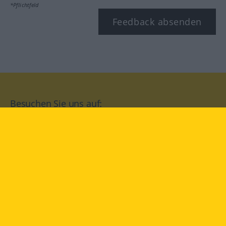
*Pflichtfeld
Feedback absenden
Besuchen Sie uns auf:
facebook
YouTube
Instagram
Langenscheidt
NUTZUNGSBEDINGUNGEN