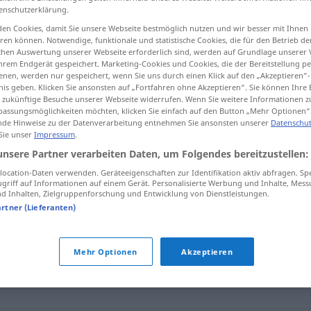
enschutzerklärung.
en Cookies, damit Sie unsere Webseite bestmöglich nutzen und wir besser mit Ihnen
en können. Notwendige, funktionale und statistische Cookies, die für den Betrieb d
ischen Auswertung unserer Webseite erforderlich sind, werden auf Grundlage unserer
tippen)
hrem Endgerät gespeichert. Marketing-Cookies und Cookies, die der Bereitstellung per
nen, werden nur gespeichert, wenn Sie uns durch einen Klick auf den „Akzeptieren“-
nis geben. Klicken Sie ansonsten auf „Fortfahren ohne Akzeptieren“. Sie können Ihre 
ür zukünftige Besuche unserer Webseite widerrufen. Wenn Sie weitere Informationen 
assungsmöglichkeiten möchten, klicken Sie einfach auf den Button „Mehr Optionen“
de Hinweise zu der Datenverarbeitung entnehmen Sie ansonsten unserer
Datenschut
 Sie unser
Impressum
.
svenimento
unsere Partner verarbeiten Daten, um Folgendes bereitzustellen:
ocation-Daten verwenden. Geräteeigenschaften zur Identifikation aktiv abfragen. Sp
griff auf Informationen auf einem Gerät. Personalisierte Werbung und Inhalte, Mes
 Inhalten, Zielgruppenforschung und Entwicklung von Dienstleistungen.
"
artner (Lieferanten)
Mehr Optionen
Akzeptieren