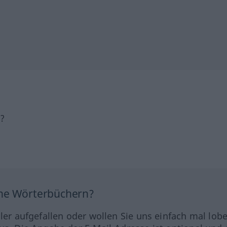
h?
ine Wörterbüchern?
hler aufgefallen oder wollen Sie uns einfach mal lob