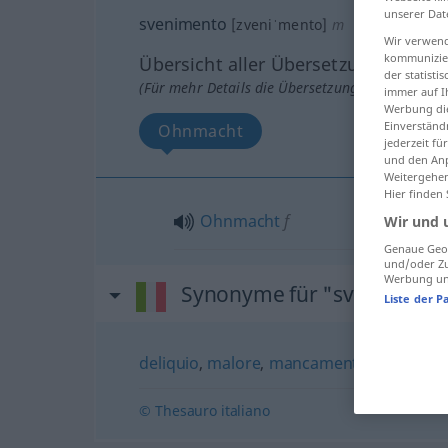
unserer Dat
svenimento
[zveniˈmento]
m
Wir verwend
kommunizier
Übersicht aller Übersetzungen
der statist
(Für mehr Details die Übersetzung anklicken/an
immer auf I
Werbung die
Einverständ
Ohnmacht
jederzeit f
und den Anp
Weitergehen
Hier finden
Ohnmacht
f
Wir und 
Genaue Geol
und/oder Zu
Werbung und
Synonyme für "svenimento
Liste der P
deliquio
,
malore
,
mancamento
© Thesauro italiano