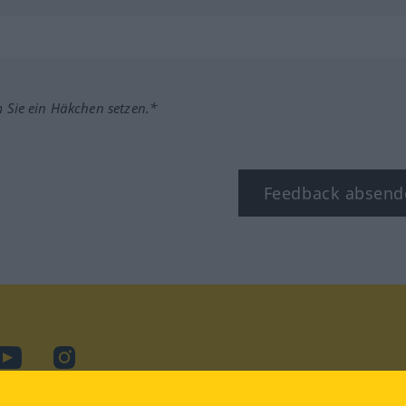
m Sie ein Häkchen setzen.*
Feedback absend
ook
YouTube
Instagram