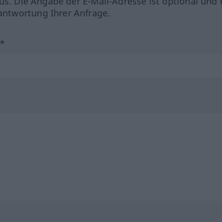
us. Die Angabe der E-Mail-Adresse ist optional und 
ntwortung Ihrer Anfrage.
?*