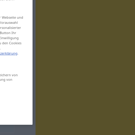
er Webseite und
 Vorauswahl
sonalisierter
Button Ihr
Einwilligung
zu den Cookies
.
zerklärung
.
eichern von
sung von