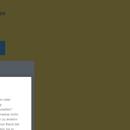
DE
en oder
g-
ustellen“
rweise nicht
en zu ändern
eren Rand der
den Sie in