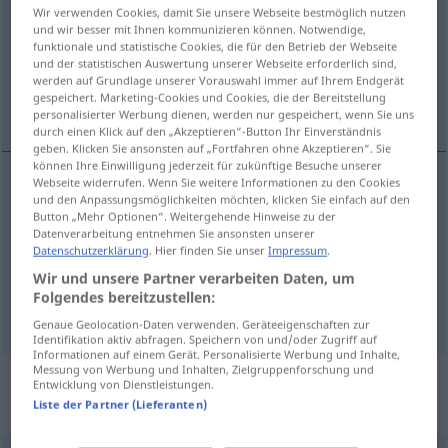
Wir verwenden Cookies, damit Sie unsere Webseite bestmöglich nutzen
und wir besser mit Ihnen kommunizieren können. Notwendige,
Übersicht aller Übersetzungen
funktionale und statistische Cookies, die für den Betrieb der Webseite
(Für mehr Details die Übersetzung anklicken/antippen)
und der statistischen Auswertung unserer Webseite erforderlich sind,
werden auf Grundlage unserer Vorauswahl immer auf Ihrem Endgerät
gespeichert. Marketing-Cookies und Cookies, die der Bereitstellung
oberflächlich
obere
personalisierter Werbung dienen, werden nur gespeichert, wenn Sie uns
durch einen Klick auf den „Akzeptieren“-Button Ihr Einverständnis
geben. Klicken Sie ansonsten auf „Fortfahren ohne Akzeptieren“. Sie
können Ihre Einwilligung jederzeit für zukünftige Besuche unserer
Webseite widerrufen. Wenn Sie weitere Informationen zu den Cookies
und den Anpassungsmöglichkeiten möchten, klicken Sie einfach auf den
oberflächlich
superficiale
Button „Mehr Optionen“. Weitergehende Hinweise zu der
Datenverarbeitung entnehmen Sie ansonsten unserer
Datenschutzerklärung
. Hier finden Sie unser
Impressum
.
obere
superficiale
superiore
Wir und unsere Partner verarbeiten Daten, um
Folgendes bereitzustellen:
Genaue Geolocation-Daten verwenden. Geräteeigenschaften zur
Identifikation aktiv abfragen. Speichern von und/oder Zugriff auf
Informationen auf einem Gerät. Personalisierte Werbung und Inhalte,
Messung von Werbung und Inhalten, Zielgruppenforschung und
„superficiale“
: sostantivo maschile e
Entwicklung von Dienstleistungen.
Liste der Partner (Lieferanten)
femminile maschile e