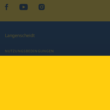
facebook
YouTube
Instagram
Langenscheidt
NUTZUNGSBEDINGUNGEN
DATENSCHUTZBESTIMMUNGEN
IMPRESSUM
PRIVATSPHÄRE-EINSTELLUNGEN
LATEINWÖRTERBUCH MIT CODE
Copyright © 2026 PONS Langenscheidt GmbH, Alle Rechte
vorbehalten.