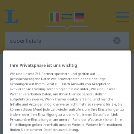
Italienisch-Deutsch Wörterbuch
superficiale
Ihre Privatsphäre ist uns wichtig
Italienisch-Deutsch Übersetzung
Wir und unsere
716
-Partner speichern und greifen auf
personenbezogene Daten wie Browserdaten oder eindeutige
für "superficiale"
Kennungen auf Ihrem Gerät zu. Durch Auswahl von Akzeptieren
aktivieren Sie Tracking-Technologien für die unter „Wir und unsere
Partner verarbeiten Daten, um Ihnen Dienste bereitzustellen“
"superficiale" Deutsch Übersetzung
aufgeführten Zwecke. Wenn Tracker deaktiviert sind, sind manche
Inhalte und Anzeigen möglicherweise nicht mehr so relevant für Sie. Sie
können dieses Menü jederzeit wieder aufrufen, um Ihre Einstellungen zu
ändern oder Ihre Einwilligung zu widerrufen, indem Sie auf den Link
„superficiale“
: aggettivo
Privatsphäre-Einstellungen am unteren Rand der Webseite klicken. Ihre
Einstellungen gelten innerhalb unseres Website. Weitere Informationen
finden Sie in unserer Datenschutzerklärung.
superficiale
[superfiˈʧaːle]
adj