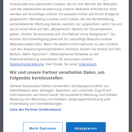
funktionale und statistische Cookies, die für den Betrieb der Webseite
strombatura
f
und der statistischen Auswertung unserer Webseite erforderlich sind,
werden auf Grundlage unserer Vorauswahl immer auf Ihrem Endgerät
gespeichert. Marketing-Cookies und Cookies, die der Bereitstellung
Übersicht aller Übersetzungen
personalisierter Werbung dienen, werden nur gespeichert, wenn Sie uns
(Für mehr Details die Übersetzung anklicken/antippen)
durch einen Klick auf den „Akzeptieren“-Button Ihr Einverständnis
geben. Klicken Sie ansonsten auf „Fortfahren ohne Akzeptieren“. Sie
können Ihre Einwilligung jederzeit für zukünftige Besuche unserer
Laibung
Webseite widerrufen. Wenn Sie weitere Informationen zu den Cookies
und den Anpassungsmöglichkeiten möchten, klicken Sie einfach auf den
Button „Mehr Optionen“. Weitergehende Hinweise zu der
Datenverarbeitung entnehmen Sie ansonsten unserer
Datenschutzerklärung
. Hier finden Sie unser
Impressum
.
Laibung
f
strombatura
Wir und unsere Partner verarbeiten Daten, um
Folgendes bereitzustellen:
Genaue Geolocation-Daten verwenden. Geräteeigenschaften zur
Identifikation aktiv abfragen. Speichern von und/oder Zugriff auf
Informationen auf einem Gerät. Personalisierte Werbung und Inhalte,
Messung von Werbung und Inhalten, Zielgruppenforschung und
Entwicklung von Dienstleistungen.
Liste der Partner (Lieferanten)
Mehr Optionen
Akzeptieren