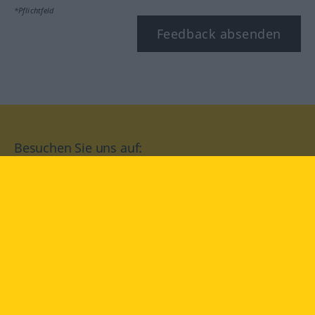
*Pflichtfeld
Feedback absenden
Besuchen Sie uns auf:
facebook
YouTube
Instagram
Langenscheidt
NUTZUNGSBEDINGUNGEN