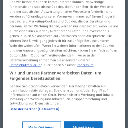
und wir besser mit Ihnen kommunizieren können. Notwendige,
funktionale und statistische Cookies, die für den Betrieb der Webseite
Übersicht aller Übersetzungen
und der statistischen Auswertung unserer Webseite erforderlich sind,
werden auf Grundlage unserer Vorauswahl immer auf Ihrem Endgerät
(Für mehr Details die Übersetzung anklicken/antippen)
gespeichert. Marketing-Cookies und Cookies, die der Bereitstellung
personalisierter Werbung dienen, werden nur gespeichert, wenn Sie uns
hell, schrill
schreiend, grell
durch einen Klick auf den „Akzeptieren“-Button Ihr Einverständnis
geben. Klicken Sie ansonsten auf „Fortfahren ohne Akzeptieren“. Sie
können Ihre Einwilligung jederzeit für zukünftige Besuche unserer
Webseite widerrufen. Wenn Sie weitere Informationen zu den Cookies
und den Anpassungsmöglichkeiten möchten, klicken Sie einfach auf den
Button „Mehr Optionen“. Weitergehende Hinweise zu der
hell
,
schrill
squillante
acuto
Datenverarbeitung entnehmen Sie ansonsten unserer
Datenschutzerklärung
. Hier finden Sie unser
Impressum
.
Wir und unsere Partner verarbeiten Daten, um
Folgendes bereitzustellen:
schreiend
,
grell
squillante
colore
FIG
Genaue Geolocation-Daten verwenden. Geräteeigenschaften zur
Identifikation aktiv abfragen. Speichern von und/oder Zugriff auf
Informationen auf einem Gerät. Personalisierte Werbung und Inhalte,
Messung von Werbung und Inhalten, Zielgruppenforschung und
Synonyme für "squillante"
Entwicklung von Dienstleistungen.
Liste der Partner (Lieferanten)
acuto
,
sonoro
,
vivace
Mehr Optionen
Akzeptieren