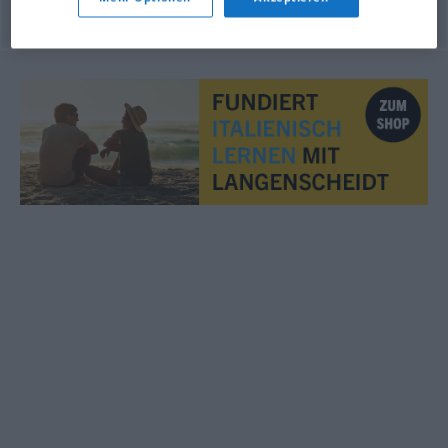
© Thesauro italiano