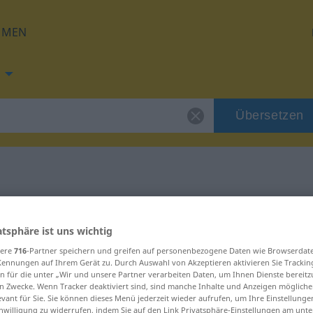
HMEN
Übersetzen
g für "squilibrio"
atsphäre ist uns wichtig
ung
sere
716
-Partner speichern und greifen auf personenbezogene Daten wie Browserdat
Kennungen auf Ihrem Gerät zu. Durch Auswahl von Akzeptieren aktivieren Sie Trackin
n für die unter „Wir und unsere Partner verarbeiten Daten, um Ihnen Dienste bereitz
n Zwecke. Wenn Tracker deaktiviert sind, sind manche Inhalte und Anzeigen mögliche
evant für Sie. Sie können dieses Menü jederzeit wieder aufrufen, um Ihre Einstellung
inwilligung zu widerrufen, indem Sie auf den Link Privatsphäre-Einstellungen am unt