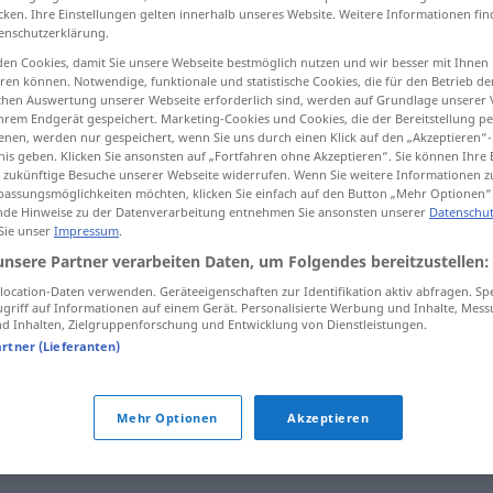
cken. Ihre Einstellungen gelten innerhalb unseres Website. Weitere Informationen fin
enschutzerklärung.
en Cookies, damit Sie unsere Webseite bestmöglich nutzen und wir besser mit Ihnen
en können. Notwendige, funktionale und statistische Cookies, die für den Betrieb d
tippen)
ischen Auswertung unserer Webseite erforderlich sind, werden auf Grundlage unserer
hrem Endgerät gespeichert. Marketing-Cookies und Cookies, die der Bereitstellung per
nen, werden nur gespeichert, wenn Sie uns durch einen Klick auf den „Akzeptieren“-
nis
Weitere Beispiele...
nis geben. Klicken Sie ansonsten auf „Fortfahren ohne Akzeptieren“. Sie können Ihre 
ür zukünftige Besuche unserer Webseite widerrufen. Wenn Sie weitere Informationen 
assungsmöglichkeiten möchten, klicken Sie einfach auf den Button „Mehr Optionen“
de Hinweise zu der Datenverarbeitung entnehmen Sie ansonsten unserer
Datenschut
 Sie unser
Impressum
.
squilibrio
unsere Partner verarbeiten Daten, um Folgendes bereitzustellen:
ocation-Daten verwenden. Geräteeigenschaften zur Identifikation aktiv abfragen. Sp
squilibrio
FIG
griff auf Informationen auf einem Gerät. Personalisierte Werbung und Inhalte, Mes
 Inhalten, Zielgruppenforschung und Entwicklung von Dienstleistungen.
artner (Lieferanten)
squilibrio (mentale)
PSYCH
Mehr Optionen
Akzeptieren