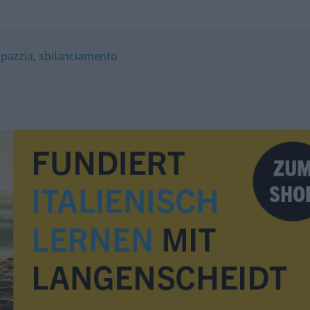
,
pazzia
,
sbilanciamento