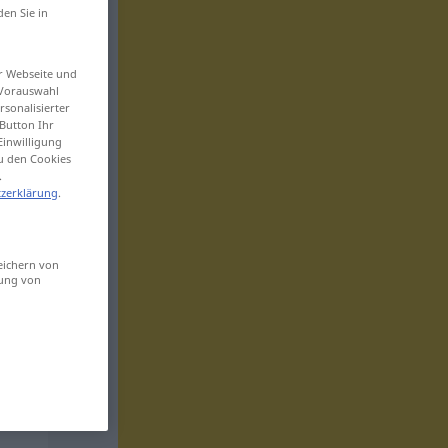
den Sie in
er Webseite und
 Vorauswahl
sonalisierter
Button Ihr
Einwilligung
zu den Cookies
.
zerklärung
.
eichern von
sung von