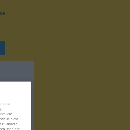
DE
en oder
g-
ustellen“
rweise nicht
en zu ändern
eren Rand der