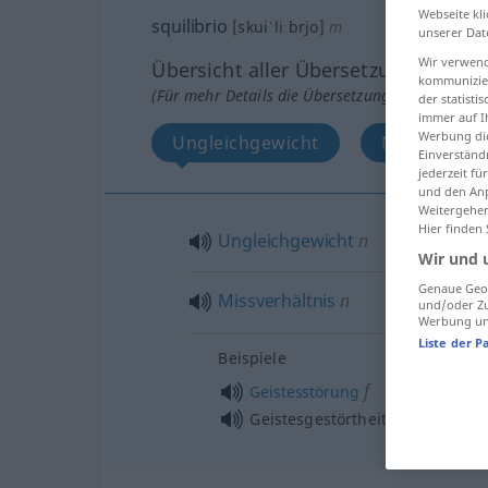
Webseite kli
squilibrio
[skuiˈliːbrjo]
m
unserer Dat
Wir verwend
Übersicht aller Übersetzungen
kommunizier
(Für mehr Details die Übersetzung anklicken/an
der statist
immer auf I
Werbung die
Ungleichgewicht
Missverhält
Einverständ
jederzeit f
und den Anp
Weitergehen
Hier finden
Ungleichgewicht
n
Wir und 
Genaue Geol
Missverhältnis
n
und/oder Zu
Werbung und
Liste der P
Beispiele
f
Geistesstörung
f
Geistesgestörtheit