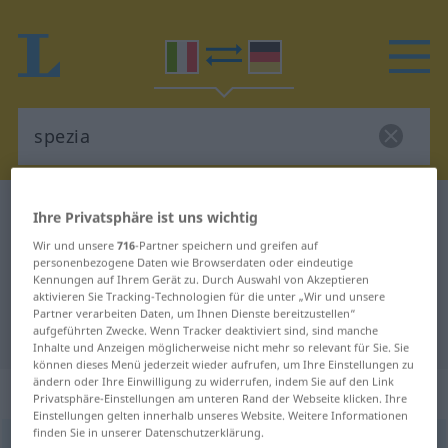
Italienisch-Deutsch Wörterbuch
spezia
Ihre Privatsphäre ist uns wichtig
Italienisch-Deutsch Übersetzung
Wir und unsere
716
-Partner speichern und greifen auf
personenbezogene Daten wie Browserdaten oder eindeutige
für "spezia"
Kennungen auf Ihrem Gerät zu. Durch Auswahl von Akzeptieren
aktivieren Sie Tracking-Technologien für die unter „Wir und unsere
Partner verarbeiten Daten, um Ihnen Dienste bereitzustellen“
"spezia" Deutsch Übersetzung
aufgeführten Zwecke. Wenn Tracker deaktiviert sind, sind manche
Inhalte und Anzeigen möglicherweise nicht mehr so relevant für Sie. Sie
können dieses Menü jederzeit wieder aufrufen, um Ihre Einstellungen zu
ändern oder Ihre Einwilligung zu widerrufen, indem Sie auf den Link
„spezia“
: femminile
Privatsphäre-Einstellungen am unteren Rand der Webseite klicken. Ihre
Einstellungen gelten innerhalb unseres Website. Weitere Informationen
finden Sie in unserer Datenschutzerklärung.
spezia
f