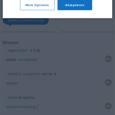
Mehr Optionen
Akzeptieren
nachwürzen
würzen
Gewürzmischung
Beispiele
aggiungere
-e a
qc
etwas
nachwürzen
condire
,
insaporire
con le -e
würzen
misto
di spezia
f
Gewürzmischung