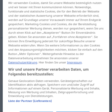
Wir verwenden Cookies, damit Sie unsere Webseite bestmöglich nutzen
und wir besser mit Ihnen kommunizieren können. Notwendige,
Übersicht aller Übersetzungen
funktionale und statistische Cookies, die für den Betrieb der Webseite
(Für mehr Details die Übersetzung anklicken/antippen)
und der statistischen Auswertung unserer Webseite erforderlich sind,
werden auf Grundlage unserer Vorauswahl immer auf Ihrem Endgerät
gespeichert. Marketing-Cookies und Cookies, die der Bereitstellung
Gewürz
personalisierter Werbung dienen, werden nur gespeichert, wenn Sie uns
durch einen Klick auf den „Akzeptieren“-Button Ihr Einverständnis
geben. Klicken Sie ansonsten auf „Fortfahren ohne Akzeptieren“. Sie
können Ihre Einwilligung jederzeit für zukünftige Besuche unserer
Webseite widerrufen. Wenn Sie weitere Informationen zu den Cookies
und den Anpassungsmöglichkeiten möchten, klicken Sie einfach auf den
Gewürz
n
spezia
Button „Mehr Optionen“. Weitergehende Hinweise zu der
Datenverarbeitung entnehmen Sie ansonsten unserer
Datenschutzerklärung
. Hier finden Sie unser
Impressum
.
Wir und unsere Partner verarbeiten Daten, um
Folgendes bereitzustellen:
„spezia“
: Wendungen
Genaue Geolocation-Daten verwenden. Geräteeigenschaften zur
Identifikation aktiv abfragen. Speichern von und/oder Zugriff auf
Informationen auf einem Gerät. Personalisierte Werbung und Inhalte,
spezia
Wendungen
Messung von Werbung und Inhalten, Zielgruppenforschung und
Entwicklung von Dienstleistungen.
Übersicht aller Übersetzungen
Liste der Partner (Lieferanten)
(Für mehr Details die Übersetzung anklicken/antippen)