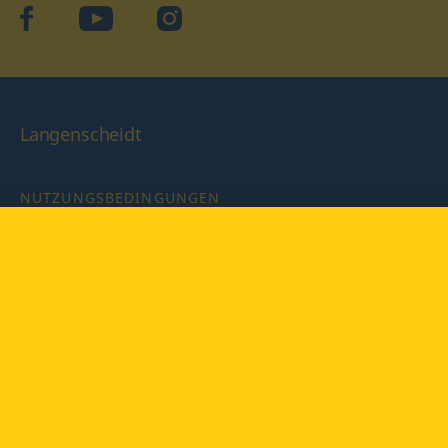
facebook
YouTube
Instagram
Langenscheidt
NUTZUNGSBEDINGUNGEN
DATENSCHUTZBESTIMMUNGEN
IMPRESSUM
PRIVATSPHÄRE-EINSTELLUNGEN
LATEINWÖRTERBUCH MIT CODE
Copyright © 2026 PONS Langenscheidt GmbH, Alle Rechte
vorbehalten.