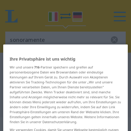
Ihre Privatsphäre ist uns wichtig
Italienisch-Deutsch Wörterbuch
sonoramente
Wir und unsere
716
-Partner speichern und greifen auf
Italienisch-Deutsch Übersetzung
personenbezogene Daten wie Browserdaten oder eindeutige
Kennungen auf Ihrem Gerät zu. Durch Auswahl von Akzeptieren
für "sonoramente"
aktivieren Sie Tracking-Technologien für die unter „Wir und unsere
Partner verarbeiten Daten, um Ihnen Dienste bereitzustellen“
aufgeführten Zwecke. Wenn Tracker deaktiviert sind, sind manche
"sonoramente" Deutsch
Inhalte und Anzeigen möglicherweise nicht mehr so relevant für Sie. Sie
können dieses Menü jederzeit wieder aufrufen, um Ihre Einstellungen zu
Übersetzung
ändern oder Ihre Einwilligung zu widerrufen, indem Sie auf den Link
Privatsphäre-Einstellungen am unteren Rand der Webseite klicken. Ihre
Einstellungen gelten innerhalb unseres Website. Weitere Informationen
finden Sie in unserer Datenschutzerklärung.
„sonoramente“
: avverbio
Wir verwenden Cookies, damit Sie unsere Webseite bestmöglich nutzen