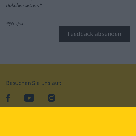
Häkchen setzen.*
*Pflichtfeld
Feedback absenden
Besuchen Sie uns auf:
facebook
YouTube
Instagram
Langenscheidt