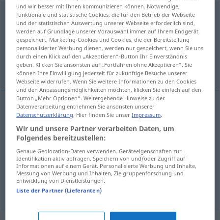
und wir besser mit Ihnen kommunizieren können. Notwendige,
sonoramente
[sonoraˈmente]
adv
funktionale und statistische Cookies, die für den Betrieb der Webseite
und der statistischen Auswertung unserer Webseite erforderlich sind,
werden auf Grundlage unserer Vorauswahl immer auf Ihrem Endgerät
Übersicht aller Übersetzungen
gespeichert. Marketing-Cookies und Cookies, die der Bereitstellung
(Für mehr Details die Übersetzung anklicken/antippen)
personalisierter Werbung dienen, werden nur gespeichert, wenn Sie uns
durch einen Klick auf den „Akzeptieren“-Button Ihr Einverständnis
geben. Klicken Sie ansonsten auf „Fortfahren ohne Akzeptieren“. Sie
klingend, tönend
Weitere Beispiele...
können Ihre Einwilligung jederzeit für zukünftige Besuche unserer
Webseite widerrufen. Wenn Sie weitere Informationen zu den Cookies
und den Anpassungsmöglichkeiten möchten, klicken Sie einfach auf den
Button „Mehr Optionen“. Weitergehende Hinweise zu der
Datenverarbeitung entnehmen Sie ansonsten unserer
Datenschutzerklärung
. Hier finden Sie unser
Impressum
.
klingend
,
tönend
sonoramente
Wir und unsere Partner verarbeiten Daten, um
Folgendes bereitzustellen:
Beispiele
Genaue Geolocation-Daten verwenden. Geräteeigenschaften zur
Identifikation aktiv abfragen. Speichern von und/oder Zugriff auf
prenderle sonoramente
UMG
Informationen auf einem Gerät. Personalisierte Werbung und Inhalte,
Messung von Werbung und Inhalten, Zielgruppenforschung und
ordentlich
versohlt werden
Entwicklung von Dienstleistungen.
Liste der Partner (Lieferanten)