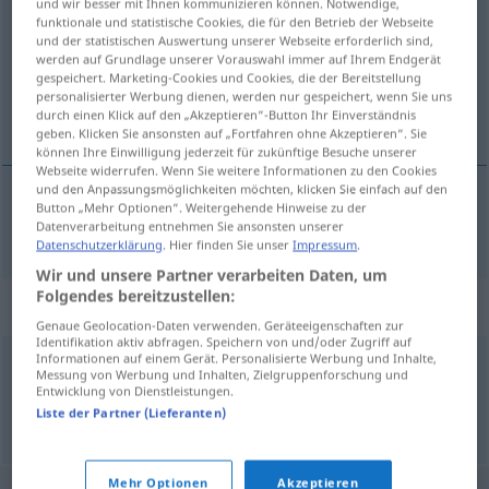
und wir besser mit Ihnen kommunizieren können. Notwendige,
funktionale und statistische Cookies, die für den Betrieb der Webseite
Übersicht aller Übersetzungen
und der statistischen Auswertung unserer Webseite erforderlich sind,
werden auf Grundlage unserer Vorauswahl immer auf Ihrem Endgerät
(Für mehr Details die Übersetzung anklicken/antippen)
gespeichert. Marketing-Cookies und Cookies, die der Bereitstellung
personalisierter Werbung dienen, werden nur gespeichert, wenn Sie uns
Stink-, stinkend
durch einen Klick auf den „Akzeptieren“-Button Ihr Einverständnis
geben. Klicken Sie ansonsten auf „Fortfahren ohne Akzeptieren“. Sie
können Ihre Einwilligung jederzeit für zukünftige Besuche unserer
Webseite widerrufen. Wenn Sie weitere Informationen zu den Cookies
und den Anpassungsmöglichkeiten möchten, klicken Sie einfach auf den
Button „Mehr Optionen“. Weitergehende Hinweise zu der
Stink-,
stinkend
puzzolente
Datenverarbeitung entnehmen Sie ansonsten unserer
Datenschutzerklärung
. Hier finden Sie unser
Impressum
.
Wir und unsere Partner verarbeiten Daten, um
Folgendes bereitzustellen:
Synonyme für "puzzolente"
Genaue Geolocation-Daten verwenden. Geräteeigenschaften zur
Identifikation aktiv abfragen. Speichern von und/oder Zugriff auf
Informationen auf einem Gerät. Personalisierte Werbung und Inhalte,
Messung von Werbung und Inhalten, Zielgruppenforschung und
fetente
,
fetido
,
graveolente
,
sporco
,
suicidio
Entwicklung von Dienstleistungen.
Liste der Partner (Lieferanten)
© Thesauro italiano
Mehr Optionen
Akzeptieren