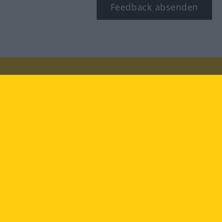
Feedback absenden
Besuchen Sie uns auf:
facebook
YouTube
Instagram
Langenscheidt
NUTZUNGSBEDINGUNGEN
DATENSCHUTZBESTIMMUNGEN