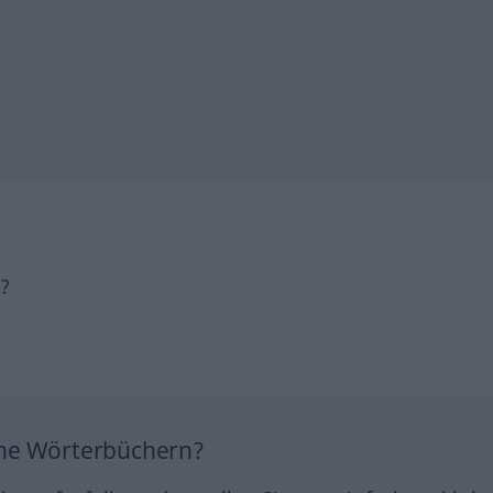
h?
ine Wörterbüchern?