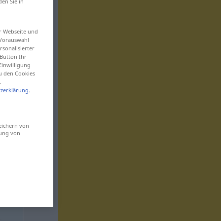
den Sie in
er Webseite und
 Vorauswahl
sonalisierter
Button Ihr
Einwilligung
zu den Cookies
.
zerklärung
.
eichern von
sung von