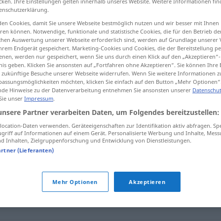
cken. Ihre Einstellungen gelten innerhalb unseres Website. Weitere Informationen fin
enschutzerklärung.
en Cookies, damit Sie unsere Webseite bestmöglich nutzen und wir besser mit Ihnen
en können. Notwendige, funktionale und statistische Cookies, die für den Betrieb d
ischen Auswertung unserer Webseite erforderlich sind, werden auf Grundlage unserer
tippen)
hrem Endgerät gespeichert. Marketing-Cookies und Cookies, die der Bereitstellung per
nen, werden nur gespeichert, wenn Sie uns durch einen Klick auf den „Akzeptieren“-
nis geben. Klicken Sie ansonsten auf „Fortfahren ohne Akzeptieren“. Sie können Ihre 
ür zukünftige Besuche unserer Webseite widerrufen. Wenn Sie weitere Informationen 
assungsmöglichkeiten möchten, klicken Sie einfach auf den Button „Mehr Optionen“
de Hinweise zu der Datenverarbeitung entnehmen Sie ansonsten unserer
Datenschut
 Sie unser
Impressum
.
putridume
unsere Partner verarbeiten Daten, um Folgendes bereitzustellen:
ocation-Daten verwenden. Geräteeigenschaften zur Identifikation aktiv abfragen. Sp
griff auf Informationen auf einem Gerät. Personalisierte Werbung und Inhalte, Mes
putridume
FIG
 Inhalten, Zielgruppenforschung und Entwicklung von Dienstleistungen.
artner (Lieferanten)
Mehr Optionen
Akzeptieren