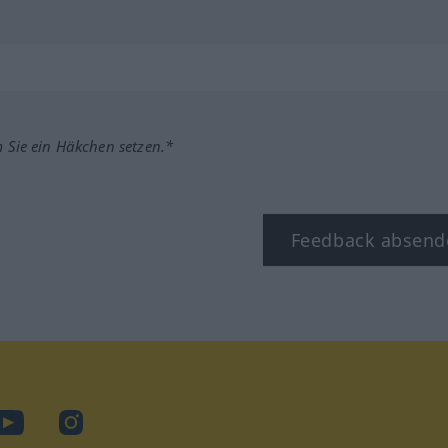
m Sie ein Häkchen setzen.*
Feedback absend
ook
YouTube
Instagram