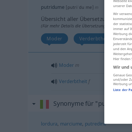
Webseite kli
unserer Dat
putridume
[putriˈduːme]
m
Wir verwend
Übersicht aller Übersetzungen
kommunizier
der statist
(Für mehr Details die Übersetzung anklicken/an
immer auf I
Werbung die
Moder
Verderbtheit
Einverständ
jederzeit f
und den Anp
Weitergehen
Hier finden
Moder
m
Wir und 
Genaue Geol
und/oder Zu
Verderbtheit
f
Werbung und
Liste der P
Synonyme für "putridume"
lordura
,
marciume
,
putredine