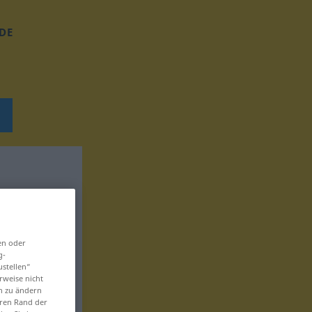
DE
en oder
g-
ustellen“
rweise nicht
en zu ändern
eren Rand der