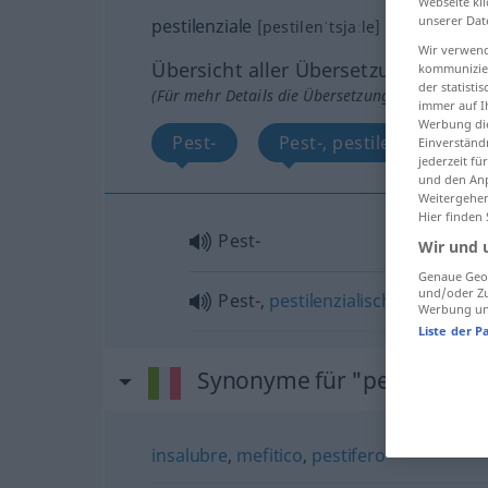
Webseite kli
unserer Dat
pestilenziale
[pestilenˈtsjaːle]
adj
Wir verwend
Übersicht aller Übersetzungen
kommunizier
der statist
(Für mehr Details die Übersetzung anklicken/an
immer auf I
Werbung die
Pest-
Pest-, pestilenzialisch, 
Einverständ
jederzeit f
und den Anp
Weitergehen
Hier finden
Pest-
Wir und 
Genaue Geol
und/oder Zu
Pest-,
pestilenzialisch
,
pestartig
Werbung und
Liste der P
Synonyme für "pestilenzial
insalubre
,
mefitico
,
pestifero