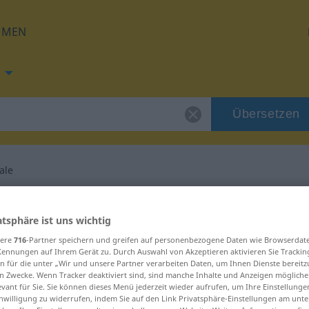
HMEN
Übersetzen
ale
g für "pestilenziale"
atsphäre ist uns wichtig
sere
716
-Partner speichern und greifen auf personenbezogene Daten wie Browserdat
tzung
Kennungen auf Ihrem Gerät zu. Durch Auswahl von Akzeptieren aktivieren Sie Trackin
n für die unter „Wir und unsere Partner verarbeiten Daten, um Ihnen Dienste bereitz
n Zwecke. Wenn Tracker deaktiviert sind, sind manche Inhalte und Anzeigen mögliche
evant für Sie. Sie können dieses Menü jederzeit wieder aufrufen, um Ihre Einstellung
inwilligung zu widerrufen, indem Sie auf den Link Privatsphäre-Einstellungen am unt