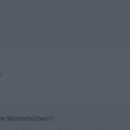
h?
ine Wörterbüchern?