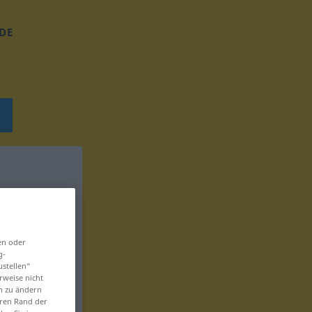
DE
en oder
g-
ustellen“
rweise nicht
en zu ändern
eren Rand der