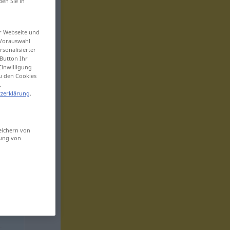
den Sie in
er Webseite und
 Vorauswahl
sonalisierter
Button Ihr
Einwilligung
zu den Cookies
.
zerklärung
.
eichern von
sung von