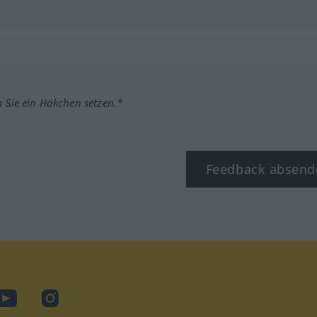
m Sie ein Häkchen setzen.*
Feedback absend
ook
YouTube
Instagram