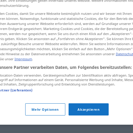
cken. Ihre Einstellungen gelten innerhalb unseres Website. Weitere Informationen fin
enschutzerklärung.
en Cookies, damit Sie unsere Webseite bestmöglich nutzen und wir besser mit Ihnen
en können. Notwendige, funktionale und statistische Cookies, die für den Betrieb d
ischen Auswertung unserer Webseite erforderlich sind, werden auf Grundlage unserer
tippen)
hrem Endgerät gespeichert. Marketing-Cookies und Cookies, die der Bereitstellung per
nen, werden nur gespeichert, wenn Sie uns durch einen Klick auf den „Akzeptieren“-
pestartig
nis geben. Klicken Sie ansonsten auf „Fortfahren ohne Akzeptieren“. Sie können Ihre 
ür zukünftige Besuche unserer Webseite widerrufen. Wenn Sie weitere Informationen 
assungsmöglichkeiten möchten, klicken Sie einfach auf den Button „Mehr Optionen“
de Hinweise zu der Datenverarbeitung entnehmen Sie ansonsten unserer
Datenschut
 Sie unser
Impressum
.
pestilenziale
unsere Partner verarbeiten Daten, um Folgendes bereitzustellen:
ocation-Daten verwenden. Geräteeigenschaften zur Identifikation aktiv abfragen. Sp
griff auf Informationen auf einem Gerät. Personalisierte Werbung und Inhalte, Mes
pestilenziale
puzzolente
 Inhalten, Zielgruppenforschung und Entwicklung von Dienstleistungen.
artner (Lieferanten)
e"
Mehr Optionen
Akzeptieren