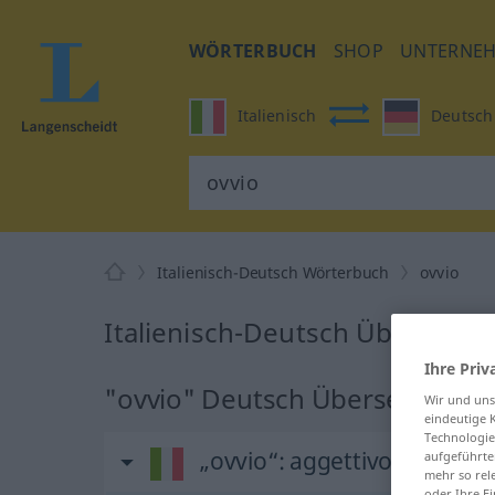
WÖRTERBUCH
SHOP
UNTERNE
Italienisch
Deutsch
Italienisch-Deutsch Wörterbuch
ovvio
Italienisch-Deutsch Übersetzu
Ihre Priv
"ovvio" Deutsch Übersetzung
Wir und un
eindeutige 
Technologie
„ovvio“
: aggettivo
aufgeführte
mehr so rel
oder Ihre E