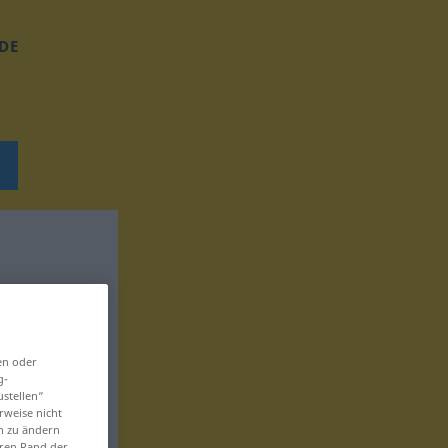
DE
en oder
g-
ustellen“
rweise nicht
en zu ändern
eren Rand der