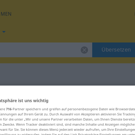
HMEN
Übersetzen
ng für "ovvio"
atsphäre ist uns wichtig
sere
716
-Partner speichern und greifen auf personenbezogene Daten wie Browserdat
Kennungen auf Ihrem Gerät zu. Durch Auswahl von Akzeptieren aktivieren Sie Trackin
n für die unter „Wir und unsere Partner verarbeiten Daten, um Ihnen Dienste bereitz
n Zwecke. Wenn Tracker deaktiviert sind, sind manche Inhalte und Anzeigen mögliche
evant für Sie. Sie können dieses Menü jederzeit wieder aufrufen, um Ihre Einstellung
inwilligung zu widerrufen, indem Sie auf den Link Privatsphäre-Einstellungen am unt