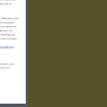
den Sie in
er Webseite und
 Vorauswahl
sonalisierter
Button Ihr
Einwilligung
zu den Cookies
.
zerklärung
.
eichern von
sung von