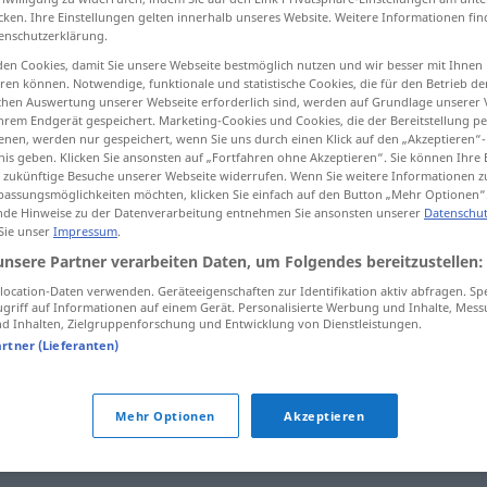
cken. Ihre Einstellungen gelten innerhalb unseres Website. Weitere Informationen fin
enschutzerklärung.
en Cookies, damit Sie unsere Webseite bestmöglich nutzen und wir besser mit Ihnen
en können. Notwendige, funktionale und statistische Cookies, die für den Betrieb d
tippen)
ischen Auswertung unserer Webseite erforderlich sind, werden auf Grundlage unserer
hrem Endgerät gespeichert. Marketing-Cookies und Cookies, die der Bereitstellung per
...
nen, werden nur gespeichert, wenn Sie uns durch einen Klick auf den „Akzeptieren“-
nis geben. Klicken Sie ansonsten auf „Fortfahren ohne Akzeptieren“. Sie können Ihre 
ür zukünftige Besuche unserer Webseite widerrufen. Wenn Sie weitere Informationen 
assungsmöglichkeiten möchten, klicken Sie einfach auf den Button „Mehr Optionen“
de Hinweise zu der Datenverarbeitung entnehmen Sie ansonsten unserer
Datenschut
 Sie unser
Impressum
.
è
ovvio che …
unsere Partner verarbeiten Daten, um Folgendes bereitzustellen:
ocation-Daten verwenden. Geräteeigenschaften zur Identifikation aktiv abfragen. Sp
griff auf Informationen auf einem Gerät. Personalisierte Werbung und Inhalte, Mes
ovvio
evidente
 Inhalten, Zielgruppenforschung und Entwicklung von Dienstleistungen.
artner (Lieferanten)
cosa
ovvia
Mehr Optionen
Akzeptieren
è
ovvio!