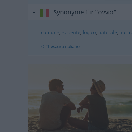
Synonyme für "ovvio"
comune
,
evidente
,
logico
,
naturale
,
norm
© Thesauro italiano