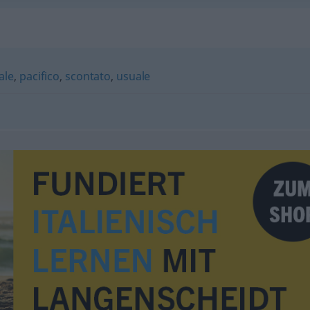
ale
,
pacifico
,
scontato
,
usuale