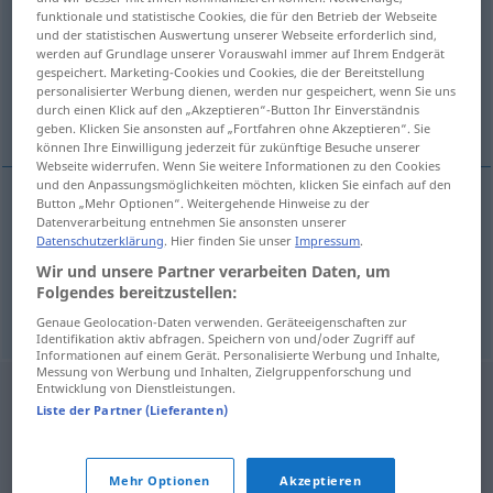
funktionale und statistische Cookies, die für den Betrieb der Webseite
und der statistischen Auswertung unserer Webseite erforderlich sind,
Übersicht aller Übersetzungen
werden auf Grundlage unserer Vorauswahl immer auf Ihrem Endgerät
(Für mehr Details die Übersetzung anklicken/antippen)
gespeichert. Marketing-Cookies und Cookies, die der Bereitstellung
personalisierter Werbung dienen, werden nur gespeichert, wenn Sie uns
durch einen Klick auf den „Akzeptieren“-Button Ihr Einverständnis
zur Schau gestellt
ostentativ
geben. Klicken Sie ansonsten auf „Fortfahren ohne Akzeptieren“. Sie
können Ihre Einwilligung jederzeit für zukünftige Besuche unserer
Webseite widerrufen. Wenn Sie weitere Informationen zu den Cookies
und den Anpassungsmöglichkeiten möchten, klicken Sie einfach auf den
Button „Mehr Optionen“. Weitergehende Hinweise zu der
Datenverarbeitung entnehmen Sie ansonsten unserer
zur
Schau
gestellt
ostentato
Datenschutzerklärung
. Hier finden Sie unser
Impressum
.
Wir und unsere Partner verarbeiten Daten, um
Folgendes bereitzustellen:
ostentativ
ostentato
Genaue Geolocation-Daten verwenden. Geräteeigenschaften zur
Identifikation aktiv abfragen. Speichern von und/oder Zugriff auf
Informationen auf einem Gerät. Personalisierte Werbung und Inhalte,
Messung von Werbung und Inhalten, Zielgruppenforschung und
Entwicklung von Dienstleistungen.
Liste der Partner (Lieferanten)
Mehr Optionen
Akzeptieren