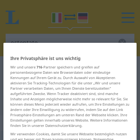
Ihre Privatsphäre ist uns wichtig
Italienisch-Deutsch Wörterbuch
ostentato
Wir und unsere
716
-Partner speichern und greifen auf
personenbezogene Daten wie Browserdaten oder eindeutige
Italienisch-Deutsch Übersetzung
Kennungen auf Ihrem Gerät zu. Durch Auswahl von Akzeptieren
aktivieren Sie Tracking-Technologien für die unter „Wir und unsere
für "ostentato"
Partner verarbeiten Daten, um Ihnen Dienste bereitzustellen“
aufgeführten Zwecke. Wenn Tracker deaktiviert sind, sind manche
Inhalte und Anzeigen möglicherweise nicht mehr so relevant für Sie. Sie
"ostentato" Deutsch Übersetzung
können dieses Menü jederzeit wieder aufrufen, um Ihre Einstellungen zu
ändern oder Ihre Einwilligung zu widerrufen, indem Sie auf den Link
Privatsphäre-Einstellungen am unteren Rand der Webseite klicken. Ihre
Einstellungen gelten innerhalb unseres Website. Weitere Informationen
„ostentato“
: aggettivo
finden Sie in unserer Datenschutzerklärung.
Wir verwenden Cookies, damit Sie unsere Webseite bestmöglich nutzen
ostentato
[ostenˈtaːto]
adj
und wir besser mit Ihnen kommunizieren können. Notwendige,