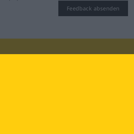
Feedback absenden
Besuchen Sie uns auf:
facebook
YouTube
Instagram
Langenscheidt
NUTZUNGSBEDINGUNGEN