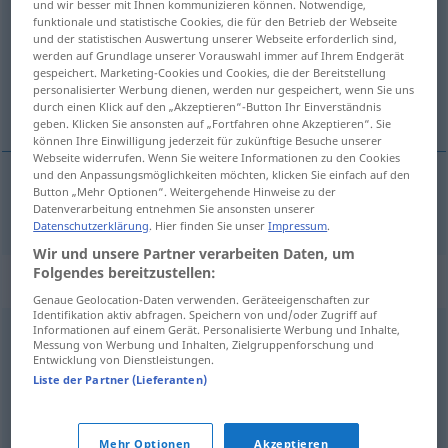
und wir besser mit Ihnen kommunizieren können. Notwendige,
funktionale und statistische Cookies, die für den Betrieb der Webseite
Übersicht aller Übersetzungen
und der statistischen Auswertung unserer Webseite erforderlich sind,
werden auf Grundlage unserer Vorauswahl immer auf Ihrem Endgerät
(Für mehr Details die Übersetzung anklicken/antippen)
gespeichert. Marketing-Cookies und Cookies, die der Bereitstellung
personalisierter Werbung dienen, werden nur gespeichert, wenn Sie uns
frevel, frevelhaft
durch einen Klick auf den „Akzeptieren“-Button Ihr Einverständnis
geben. Klicken Sie ansonsten auf „Fortfahren ohne Akzeptieren“. Sie
können Ihre Einwilligung jederzeit für zukünftige Besuche unserer
Webseite widerrufen. Wenn Sie weitere Informationen zu den Cookies
und den Anpassungsmöglichkeiten möchten, klicken Sie einfach auf den
Button „Mehr Optionen“. Weitergehende Hinweise zu der
frevel
,
frevelhaft
nefando
Datenverarbeitung entnehmen Sie ansonsten unserer
Datenschutzerklärung
. Hier finden Sie unser
Impressum
.
Wir und unsere Partner verarbeiten Daten, um
Folgendes bereitzustellen:
Synonyme für "nefando"
Genaue Geolocation-Daten verwenden. Geräteeigenschaften zur
Identifikation aktiv abfragen. Speichern von und/oder Zugriff auf
Informationen auf einem Gerät. Personalisierte Werbung und Inhalte,
Messung von Werbung und Inhalten, Zielgruppenforschung und
abominevole
,
criminale
,
empio
,
ignobile
,
infame
,
Entwicklung von Dienstleistungen.
infausto
,
obbrobrioso
,
scellerato
,
turpe
,
vergognoso
Liste der Partner (Lieferanten)
© Thesauro italiano
Mehr Optionen
Akzeptieren