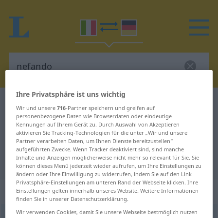
Ihre Privatsphäre ist uns wichtig
Italienisch-Deutsch Wörterbuch
nefando
Wir und unsere
716
-Partner speichern und greifen auf
Italienisch-Deutsch Übersetzung
personenbezogene Daten wie Browserdaten oder eindeutige
Kennungen auf Ihrem Gerät zu. Durch Auswahl von Akzeptieren
für "nefando"
aktivieren Sie Tracking-Technologien für die unter „Wir und unsere
Partner verarbeiten Daten, um Ihnen Dienste bereitzustellen“
aufgeführten Zwecke. Wenn Tracker deaktiviert sind, sind manche
Inhalte und Anzeigen möglicherweise nicht mehr so relevant für Sie. Sie
"nefando" Deutsch Übersetzung
können dieses Menü jederzeit wieder aufrufen, um Ihre Einstellungen zu
ändern oder Ihre Einwilligung zu widerrufen, indem Sie auf den Link
Privatsphäre-Einstellungen am unteren Rand der Webseite klicken. Ihre
„nefando“
: aggettivo
Einstellungen gelten innerhalb unseres Website. Weitere Informationen
finden Sie in unserer Datenschutzerklärung.
Wir verwenden Cookies, damit Sie unsere Webseite bestmöglich nutzen
nefando
[neˈfando]
adj