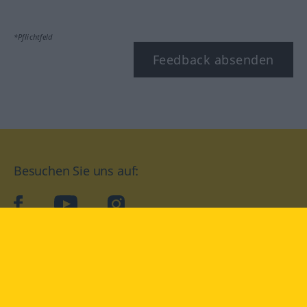
*Pflichtfeld
Feedback absenden
Besuchen Sie uns auf:
facebook
YouTube
Instagram
Langenscheidt