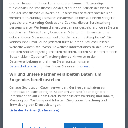
und wir besser mit Ihnen kommunizieren können. Notwendige,
funktionale und statistische Cookies, die für den Betrieb der Webseite
Übersicht aller Übersetzungen
und der statistischen Auswertung unserer Webseite erforderlich sind,
(Für mehr Details die Übersetzung anklicken/antippen)
werden auf Grundlage unserer Vorauswahl immer auf Ihrem Endgerät
gespeichert. Marketing-Cookies und Cookies, die der Bereitstellung
personalisierter Werbung dienen, werden nur gespeichert, wenn Sie uns
schmutzig
unanständig
durch einen Klick auf den „Akzeptieren“-Button Ihr Einverständnis
geben. Klicken Sie ansonsten auf „Fortfahren ohne Akzeptieren“. Sie
können Ihre Einwilligung jederzeit für zukünftige Besuche unserer
Webseite widerrufen. Wenn Sie weitere Informationen zu den Cookies
und den Anpassungsmöglichkeiten möchten, klicken Sie einfach auf den
Button „Mehr Optionen“. Weitergehende Hinweise zu der
schmutzig
laido
Datenverarbeitung entnehmen Sie ansonsten unserer
Datenschutzerklärung
. Hier finden Sie unser
Impressum
.
Wir und unsere Partner verarbeiten Daten, um
unanständig
laido
osceno
Folgendes bereitzustellen:
Genaue Geolocation-Daten verwenden. Geräteeigenschaften zur
Identifikation aktiv abfragen. Speichern von und/oder Zugriff auf
Informationen auf einem Gerät. Personalisierte Werbung und Inhalte,
Synonyme für "laido"
Messung von Werbung und Inhalten, Zielgruppenforschung und
Entwicklung von Dienstleistungen.
Liste der Partner (Lieferanten)
ripugnante
,
schifoso
,
sozzo
,
sporco
,
sudicio