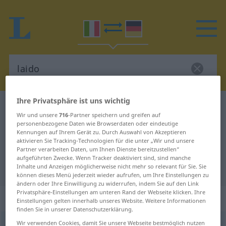
Ihre Privatsphäre ist uns wichtig
Italienisch-Deutsch Wörterbuch
laido
Wir und unsere
716
-Partner speichern und greifen auf
Italienisch-Deutsch Übersetzung
personenbezogene Daten wie Browserdaten oder eindeutige
Kennungen auf Ihrem Gerät zu. Durch Auswahl von Akzeptieren
für "laido"
aktivieren Sie Tracking-Technologien für die unter „Wir und unsere
Partner verarbeiten Daten, um Ihnen Dienste bereitzustellen“
aufgeführten Zwecke. Wenn Tracker deaktiviert sind, sind manche
Inhalte und Anzeigen möglicherweise nicht mehr so relevant für Sie. Sie
"laido" Deutsch Übersetzung
können dieses Menü jederzeit wieder aufrufen, um Ihre Einstellungen zu
ändern oder Ihre Einwilligung zu widerrufen, indem Sie auf den Link
Privatsphäre-Einstellungen am unteren Rand der Webseite klicken. Ihre
„laido“
: aggettivo
Einstellungen gelten innerhalb unseres Website. Weitere Informationen
finden Sie in unserer Datenschutzerklärung.
Wir verwenden Cookies, damit Sie unsere Webseite bestmöglich nutzen
laido
[ˈlaːido]
adj