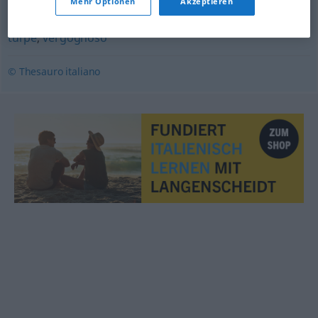
Mehr Optionen
Akzeptieren
disonesto
,
ignobile
,
impudico
,
osceno
,
sporcaccione
,
turpe
,
vergognoso
© Thesauro italiano