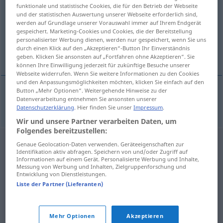
funktionale und statistische Cookies, die für den Betrieb der Webseite
und der statistischen Auswertung unserer Webseite erforderlich sind,
Übersicht aller Übersetzungen
werden auf Grundlage unserer Vorauswahl immer auf Ihrem Endgerät
(Für mehr Details die Übersetzung anklicken/antippen)
gespeichert. Marketing-Cookies und Cookies, die der Bereitstellung
personalisierter Werbung dienen, werden nur gespeichert, wenn Sie uns
durch einen Klick auf den „Akzeptieren“-Button Ihr Einverständnis
Ysop
geben. Klicken Sie ansonsten auf „Fortfahren ohne Akzeptieren“. Sie
können Ihre Einwilligung jederzeit für zukünftige Besuche unserer
Webseite widerrufen. Wenn Sie weitere Informationen zu den Cookies
und den Anpassungsmöglichkeiten möchten, klicken Sie einfach auf den
Button „Mehr Optionen“. Weitergehende Hinweise zu der
Datenverarbeitung entnehmen Sie ansonsten unserer
Ysop
m
issopo
Datenschutzerklärung
. Hier finden Sie unser
Impressum
.
Wir und unsere Partner verarbeiten Daten, um
Folgendes bereitzustellen:
Genaue Geolocation-Daten verwenden. Geräteeigenschaften zur
Identifikation aktiv abfragen. Speichern von und/oder Zugriff auf
Informationen auf einem Gerät. Personalisierte Werbung und Inhalte,
Messung von Werbung und Inhalten, Zielgruppenforschung und
Entwicklung von Dienstleistungen.
Liste der Partner (Lieferanten)
Mehr Optionen
Akzeptieren