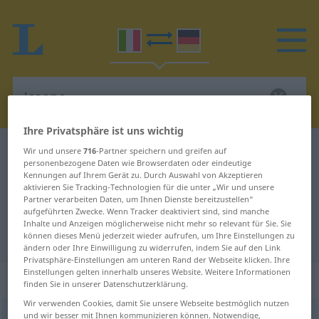
Ihre Privatsphäre ist uns wichtig
Italienisch-Deutsch Wörterbuch
issopo
Wir und unsere
716
-Partner speichern und greifen auf
personenbezogene Daten wie Browserdaten oder eindeutige
Italienisch-Deutsch Übersetzung
Kennungen auf Ihrem Gerät zu. Durch Auswahl von Akzeptieren
aktivieren Sie Tracking-Technologien für die unter „Wir und unsere
für "issopo"
Partner verarbeiten Daten, um Ihnen Dienste bereitzustellen“
aufgeführten Zwecke. Wenn Tracker deaktiviert sind, sind manche
Inhalte und Anzeigen möglicherweise nicht mehr so relevant für Sie. Sie
"issopo" Deutsch Übersetzung
können dieses Menü jederzeit wieder aufrufen, um Ihre Einstellungen zu
ändern oder Ihre Einwilligung zu widerrufen, indem Sie auf den Link
Privatsphäre-Einstellungen am unteren Rand der Webseite klicken. Ihre
Einstellungen gelten innerhalb unseres Website. Weitere Informationen
„issopo“
: maschile
finden Sie in unserer Datenschutzerklärung.
Wir verwenden Cookies, damit Sie unsere Webseite bestmöglich nutzen
und wir besser mit Ihnen kommunizieren können. Notwendige,
issopo
m