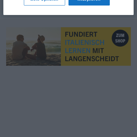
© Thesauro italiano