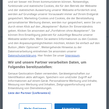
und wir besser mit Ihnen kommunizieren können. Notwendige,
funktionale und statistische Cookies, die für den Betrieb der Webseite
Übersicht aller Übersetzungen
und der statistischen Auswertung unserer Webseite erforderlich sind,
werden auf Grundlage unserer Vorauswahl immer auf Ihrem Endgerät
(Für mehr Details die Übersetzung anklicken/antippen)
gespeichert. Marketing-Cookies und Cookies, die der Bereitstellung
personalisierter Werbung dienen, werden nur gespeichert, wenn Sie uns
Zwischen-
durch einen Klick auf den „Akzeptieren“-Button Ihr Einverständnis
geben. Klicken Sie ansonsten auf „Fortfahren ohne Akzeptieren“. Sie
können Ihre Einwilligung jederzeit für zukünftige Besuche unserer
Webseite widerrufen. Wenn Sie weitere Informationen zu den Cookies
und den Anpassungsmöglichkeiten möchten, klicken Sie einfach auf den
Button „Mehr Optionen“. Weitergehende Hinweise zu der
Zwischen-
intermedio
Datenverarbeitung entnehmen Sie ansonsten unserer
Datenschutzerklärung
. Hier finden Sie unser
Impressum
.
Wir und unsere Partner verarbeiten Daten, um
Folgendes bereitzustellen:
Genaue Geolocation-Daten verwenden. Geräteeigenschaften zur
Synonyme für "intermedio"
Identifikation aktiv abfragen. Speichern von und/oder Zugriff auf
Informationen auf einem Gerät. Personalisierte Werbung und Inhalte,
Messung von Werbung und Inhalten, Zielgruppenforschung und
Entwicklung von Dienstleistungen.
centrale
,
interposto
,
mediano
,
medio
Liste der Partner (Lieferanten)
provvisorio
,
temporaneo
,
transitorio
Mehr Optionen
Akzeptieren