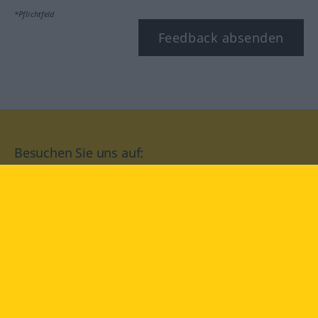
*Pflichtfeld
Feedback absenden
Besuchen Sie uns auf:
facebook
YouTube
Instagram
Langenscheidt
NUTZUNGSBEDINGUNGEN