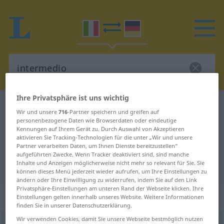
Ihre Privatsphäre ist uns wichtig
Italienisch-Deutsch Wörterbuch
intermedio
Wir und unsere
716
-Partner speichern und greifen auf
Italienisch-Deutsch Übersetzung
personenbezogene Daten wie Browserdaten oder eindeutige
Kennungen auf Ihrem Gerät zu. Durch Auswahl von Akzeptieren
für "intermedio"
aktivieren Sie Tracking-Technologien für die unter „Wir und unsere
Partner verarbeiten Daten, um Ihnen Dienste bereitzustellen“
aufgeführten Zwecke. Wenn Tracker deaktiviert sind, sind manche
Inhalte und Anzeigen möglicherweise nicht mehr so relevant für Sie. Sie
"intermedio" Deutsch Übersetzung
können dieses Menü jederzeit wieder aufrufen, um Ihre Einstellungen zu
ändern oder Ihre Einwilligung zu widerrufen, indem Sie auf den Link
Privatsphäre-Einstellungen am unteren Rand der Webseite klicken. Ihre
„intermedio“
: aggettivo
Einstellungen gelten innerhalb unseres Website. Weitere Informationen
finden Sie in unserer Datenschutzerklärung.
Wir verwenden Cookies, damit Sie unsere Webseite bestmöglich nutzen
intermedio
[interˈmɛːdjo]
adj
<
mpl
-i
;
fpl
-ie
>