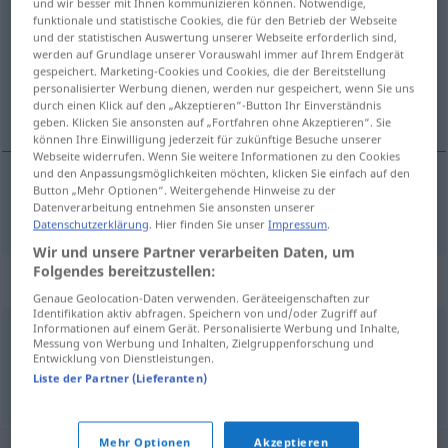
und wir besser mit Ihnen kommunizieren können. Notwendige,
funktionale und statistische Cookies, die für den Betrieb der Webseite
Übersicht aller Übersetzungen
und der statistischen Auswertung unserer Webseite erforderlich sind,
werden auf Grundlage unserer Vorauswahl immer auf Ihrem Endgerät
(Für mehr Details die Übersetzung anklicken/antippen)
gespeichert. Marketing-Cookies und Cookies, die der Bereitstellung
personalisierter Werbung dienen, werden nur gespeichert, wenn Sie uns
unbrauchbar, nutzlos
durch einen Klick auf den „Akzeptieren“-Button Ihr Einverständnis
geben. Klicken Sie ansonsten auf „Fortfahren ohne Akzeptieren“. Sie
können Ihre Einwilligung jederzeit für zukünftige Besuche unserer
Webseite widerrufen. Wenn Sie weitere Informationen zu den Cookies
und den Anpassungsmöglichkeiten möchten, klicken Sie einfach auf den
Button „Mehr Optionen“. Weitergehende Hinweise zu der
unbrauchbar
,
nutzlos
inservibile
Datenverarbeitung entnehmen Sie ansonsten unserer
Datenschutzerklärung
. Hier finden Sie unser
Impressum
.
Wir und unsere Partner verarbeiten Daten, um
Folgendes bereitzustellen:
Synonyme für "inservibile"
Genaue Geolocation-Daten verwenden. Geräteeigenschaften zur
Identifikation aktiv abfragen. Speichern von und/oder Zugriff auf
Informationen auf einem Gerät. Personalisierte Werbung und Inhalte,
Messung von Werbung und Inhalten, Zielgruppenforschung und
guasto
,
inutile
,
inutilizzabile
,
rotto
,
rovinato
Entwicklung von Dienstleistungen.
Liste der Partner (Lieferanten)
© Thesauro italiano
Mehr Optionen
Akzeptieren