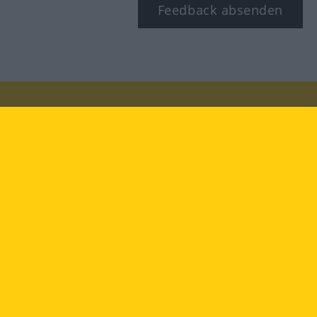
Feedback absenden
Besuchen Sie uns auf:
facebook
YouTube
Instagram
Langenscheidt
NUTZUNGSBEDINGUNGEN
DATENSCHUTZBESTIMMUNGEN