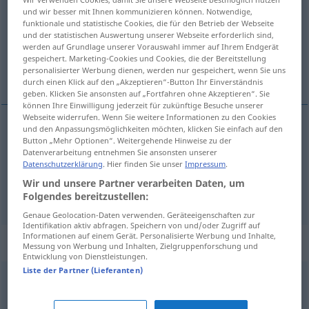
und wir besser mit Ihnen kommunizieren können. Notwendige,
funktionale und statistische Cookies, die für den Betrieb der Webseite
Übersicht aller Übersetzungen
und der statistischen Auswertung unserer Webseite erforderlich sind,
(Für mehr Details die Übersetzung anklicken/antippen)
werden auf Grundlage unserer Vorauswahl immer auf Ihrem Endgerät
gespeichert. Marketing-Cookies und Cookies, die der Bereitstellung
personalisierter Werbung dienen, werden nur gespeichert, wenn Sie uns
Anzeichen
Indiz
durch einen Klick auf den „Akzeptieren“-Button Ihr Einverständnis
geben. Klicken Sie ansonsten auf „Fortfahren ohne Akzeptieren“. Sie
können Ihre Einwilligung jederzeit für zukünftige Besuche unserer
Webseite widerrufen. Wenn Sie weitere Informationen zu den Cookies
und den Anpassungsmöglichkeiten möchten, klicken Sie einfach auf den
Button „Mehr Optionen“. Weitergehende Hinweise zu der
Anzeichen
n
indizio
Datenverarbeitung entnehmen Sie ansonsten unserer
Datenschutzerklärung
. Hier finden Sie unser
Impressum
.
Wir und unsere Partner verarbeiten Daten, um
Indiz
n
indizio
JUR
Folgendes bereitzustellen:
Genaue Geolocation-Daten verwenden. Geräteeigenschaften zur
Identifikation aktiv abfragen. Speichern von und/oder Zugriff auf
Informationen auf einem Gerät. Personalisierte Werbung und Inhalte,
Beispielsätze für "indizio"
Messung von Werbung und Inhalten, Zielgruppenforschung und
Entwicklung von Dienstleistungen.
Liste der Partner (Lieferanten)
indizio
probante
Beweismittel
n