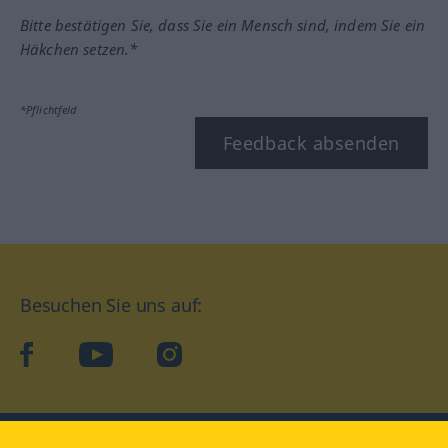
Bitte bestätigen Sie, dass Sie ein Mensch sind, indem Sie ein
Häkchen setzen.*
*Pflichtfeld
Feedback absenden
Besuchen Sie uns auf:
facebook
YouTube
Instagram