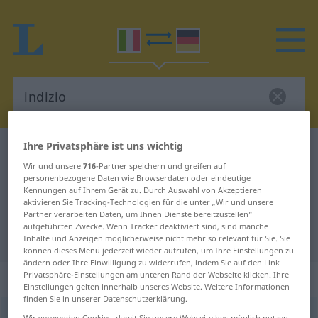
Ihre Privatsphäre ist uns wichtig
Italienisch-Deutsch Wörterbuch
indizio
Wir und unsere
716
-Partner speichern und greifen auf
Italienisch-Deutsch Übersetzung
personenbezogene Daten wie Browserdaten oder eindeutige
Kennungen auf Ihrem Gerät zu. Durch Auswahl von Akzeptieren
für "indizio"
aktivieren Sie Tracking-Technologien für die unter „Wir und unsere
Partner verarbeiten Daten, um Ihnen Dienste bereitzustellen“
aufgeführten Zwecke. Wenn Tracker deaktiviert sind, sind manche
"indizio" Deutsch Übersetzung
Inhalte und Anzeigen möglicherweise nicht mehr so relevant für Sie. Sie
können dieses Menü jederzeit wieder aufrufen, um Ihre Einstellungen zu
ändern oder Ihre Einwilligung zu widerrufen, indem Sie auf den Link
Privatsphäre-Einstellungen am unteren Rand der Webseite klicken. Ihre
„indizio“
: maschile
Einstellungen gelten innerhalb unseres Website. Weitere Informationen
finden Sie in unserer Datenschutzerklärung.
indizio
[inˈdiːtsjo]
m
<
pl
-zi
>
Wir verwenden Cookies, damit Sie unsere Webseite bestmöglich nutzen