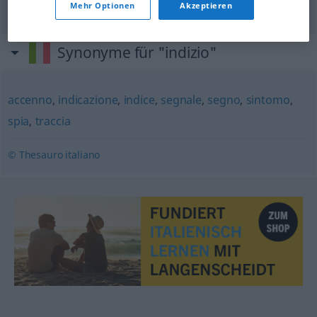
Mehr Optionen
Akzeptieren
Synonyme für "indizio"
accenno
,
indicazione
,
indice
,
segnale
,
segno
,
sintomo
,
spia
,
traccia
© Thesauro italiano