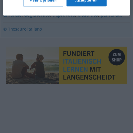
Mehr Optionen
Akzeptieren
amorale
,
degenerato
,
depravato
,
dissoluto
,
pervertito
© Thesauro italiano