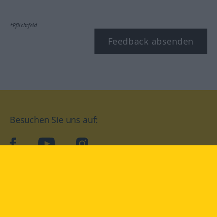
*Pflichtfeld
Feedback absenden
Besuchen Sie uns auf:
facebook
YouTube
Instagram
Langenscheidt