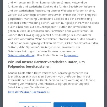
und wir besser mit Ihnen kommunizieren können. Notwendige,
funktionale und statistische Cookies, die für den Betrieb der Webseite
Übersicht aller Übersetzungen
und der statistischen Auswertung unserer Webseite erforderlich sind,
(Für mehr Details die Übersetzung anklicken/antippen)
werden auf Grundlage unserer Vorauswahl immer auf Ihrem Endgerät
gespeichert. Marketing-Cookies und Cookies, die der Bereitstellung
personalisierter Werbung dienen, werden nur gespeichert, wenn Sie uns
unmoralisch, sittenwidrig
durch einen Klick auf den „Akzeptieren“-Button Ihr Einverständnis
geben. Klicken Sie ansonsten auf „Fortfahren ohne Akzeptieren“. Sie
können Ihre Einwilligung jederzeit für zukünftige Besuche unserer
Webseite widerrufen. Wenn Sie weitere Informationen zu den Cookies
und den Anpassungsmöglichkeiten möchten, klicken Sie einfach auf den
Button „Mehr Optionen“. Weitergehende Hinweise zu der
unmoralisch
immorale
Datenverarbeitung entnehmen Sie ansonsten unserer
Datenschutzerklärung
. Hier finden Sie unser
Impressum
.
sittenwidrig
immorale
Wir und unsere Partner verarbeiten Daten, um
Folgendes bereitzustellen:
Genaue Geolocation-Daten verwenden. Geräteeigenschaften zur
Identifikation aktiv abfragen. Speichern von und/oder Zugriff auf
Synonyme für "immorale"
Informationen auf einem Gerät. Personalisierte Werbung und Inhalte,
Messung von Werbung und Inhalten, Zielgruppenforschung und
Entwicklung von Dienstleistungen.
Liste der Partner (Lieferanten)
impudico
,
licenzioso
,
osceno
,
sconcio
,
turpe
corrotto
,
disonesto