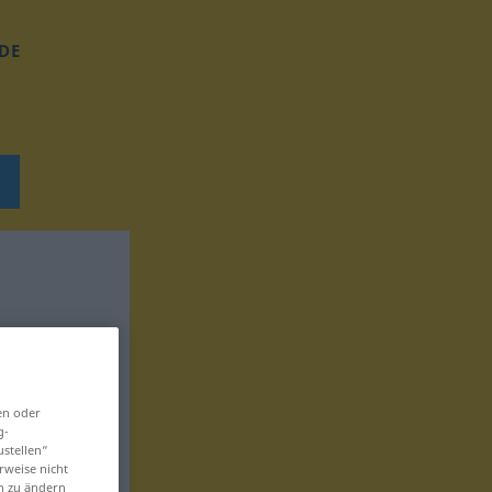
DE
en oder
g-
ustellen“
rweise nicht
en zu ändern