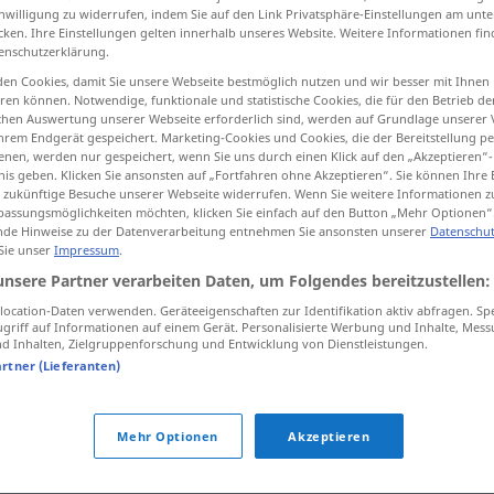
inwilligung zu widerrufen, indem Sie auf den Link Privatsphäre-Einstellungen am unt
cken. Ihre Einstellungen gelten innerhalb unseres Website. Weitere Informationen fin
enschutzerklärung.
en Cookies, damit Sie unsere Webseite bestmöglich nutzen und wir besser mit Ihnen
tippen)
en können. Notwendige, funktionale und statistische Cookies, die für den Betrieb d
ischen Auswertung unserer Webseite erforderlich sind, werden auf Grundlage unserer
hrem Endgerät gespeichert. Marketing-Cookies und Cookies, die der Bereitstellung per
nen, werden nur gespeichert, wenn Sie uns durch einen Klick auf den „Akzeptieren“-
nis geben. Klicken Sie ansonsten auf „Fortfahren ohne Akzeptieren“. Sie können Ihre 
ür zukünftige Besuche unserer Webseite widerrufen. Wenn Sie weitere Informationen 
assungsmöglichkeiten möchten, klicken Sie einfach auf den Button „Mehr Optionen“
de Hinweise zu der Datenverarbeitung entnehmen Sie ansonsten unserer
Datenschut
imbranato
UMG
 Sie unser
Impressum
.
unsere Partner verarbeiten Daten, um Folgendes bereitzustellen:
ocation-Daten verwenden. Geräteeigenschaften zur Identifikation aktiv abfragen. Sp
griff auf Informationen auf einem Gerät. Personalisierte Werbung und Inhalte, Mes
 Inhalten, Zielgruppenforschung und Entwicklung von Dienstleistungen.
artner (Lieferanten)
Mehr Optionen
Akzeptieren
tippen)