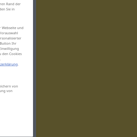
eren Rand der
den Sie in
er Webseite und
 Vorauswahl
sonalisierter
Button Ihr
Einwilligung
zu den Cookies
.
zerklärung
.
eichern von
sung von