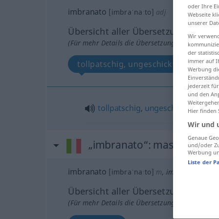
oder Ihre E
imbranato
[imbraˈnaːto]
adj
Webseite kli
unserer Dat
Übersicht aller Übersetzungen
Wir verwend
(Für mehr Details die Übersetzung anklicken/an
kommunizier
der statist
immer auf I
tollpatschig, ungeschickt
Werbung die
Einverständ
jederzeit f
und den Anp
Weitergehen
tollpatschig
,
ungeschickt
Hier finden
Wir und 
Genaue Geol
„imbranato“
: maschile
und/oder Zu
Werbung und
Liste der P
imbranato
[imbraˈnaːto]
m
,
imbranata
f
Übersicht aller Übersetzungen
(Für mehr Details die Übersetzung anklicken/an