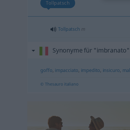
Tollpatsch
Tollpatsch
m
Synonyme für "imbranato"
goffo
,
impacciato
,
impedito
,
insicuro
,
mal
© Thesauro italiano