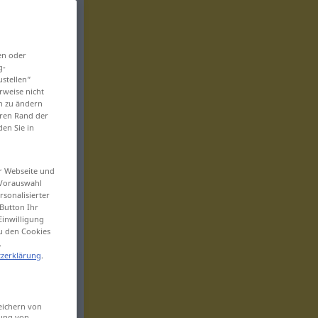
en oder
g-
ustellen“
rweise nicht
en zu ändern
eren Rand der
den Sie in
er Webseite und
 Vorauswahl
sonalisierter
Button Ihr
Einwilligung
zu den Cookies
.
zerklärung
.
eichern von
sung von