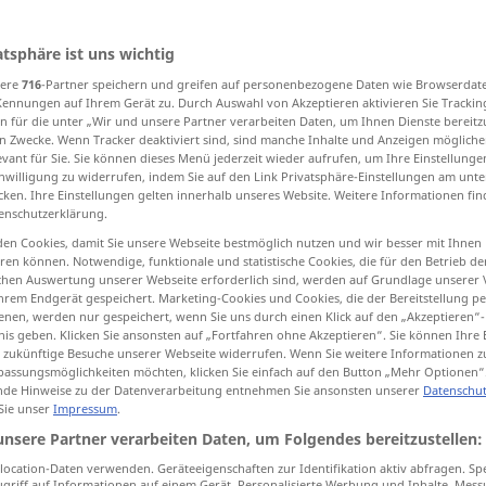
atsphäre ist uns wichtig
sere
716
-Partner speichern und greifen auf personenbezogene Daten wie Browserdat
tippen)
Kennungen auf Ihrem Gerät zu. Durch Auswahl von Akzeptieren aktivieren Sie Trackin
n für die unter „Wir und unsere Partner verarbeiten Daten, um Ihnen Dienste bereitz
dick, fett
reichlich, reich
n Zwecke. Wenn Tracker deaktiviert sind, sind manche Inhalte und Anzeigen mögliche
evant für Sie. Sie können dieses Menü jederzeit wieder aufrufen, um Ihre Einstellung
inwilligung zu widerrufen, indem Sie auf den Link Privatsphäre-Einstellungen am unt
cken. Ihre Einstellungen gelten innerhalb unseres Website. Weitere Informationen fin
enschutzerklärung.
grasso
en Cookies, damit Sie unsere Webseite bestmöglich nutzen und wir besser mit Ihnen
en können. Notwendige, funktionale und statistische Cookies, die für den Betrieb d
ischen Auswertung unserer Webseite erforderlich sind, werden auf Grundlage unserer
hrem Endgerät gespeichert. Marketing-Cookies und Cookies, die der Bereitstellung per
grasso
nen, werden nur gespeichert, wenn Sie uns durch einen Klick auf den „Akzeptieren“-
nis geben. Klicken Sie ansonsten auf „Fortfahren ohne Akzeptieren“. Sie können Ihre 
ür zukünftige Besuche unserer Webseite widerrufen. Wenn Sie weitere Informationen 
grasso
untuoso
assungsmöglichkeiten möchten, klicken Sie einfach auf den Button „Mehr Optionen“
de Hinweise zu der Datenverarbeitung entnehmen Sie ansonsten unserer
Datenschut
 Sie unser
Impressum
.
grasso
di persona
unsere Partner verarbeiten Daten, um Folgendes bereitzustellen:
ocation-Daten verwenden. Geräteeigenschaften zur Identifikation aktiv abfragen. Sp
grasso
griff auf Informationen auf einem Gerät. Personalisierte Werbung und Inhalte, Mes