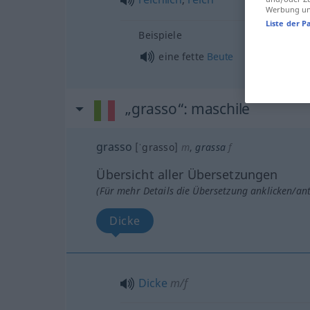
Werbung und
Liste der P
Beispiele
eine fette
Beute
„grasso“
: maschile
grasso
[ˈgrasso]
m
,
grassa
f
Übersicht aller Übersetzungen
(Für mehr Details die Übersetzung anklicken/an
Dicke
Dicke
m/f