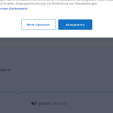
FIG
 Inhalten, Zielgruppenforschung und Entwicklung von Dienstleistungen.
artner (Lieferanten)
un grasso
bottino
Mehr Optionen
Akzeptieren
tippen)
grasso
persona