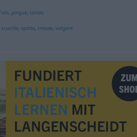
futo
,
pingue
,
tondo
,
scurrile
,
spinto
,
triviale
,
volgare