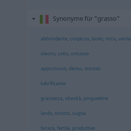
Synonyme für "grasso"
abbondante
,
cospicuo
,
lauto
,
ricco
,
vanta
oleoso
,
unto
,
untuoso
appiccicoso
,
denso
,
viscoso
lubrificante
grassezza
,
obesità
,
pinguedine
lardo
,
strutto
,
sugna
ferace
,
fertile
,
produttivo