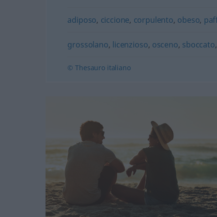
adiposo
,
ciccione
,
corpulento
,
obeso
,
paf
grossolano
,
licenzioso
,
osceno
,
sboccato
© Thesauro italiano