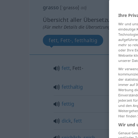
grasso
[ˈgrasso]
adj
Ihre Priv
Übersicht aller Übersetzungen
Wir und un
(Für mehr Details die Übersetzung anklicken/an
eindeutige 
Technologie
fett, Fett-, fetthaltig
fettig
aufgeführte
mehr so rel
oder Ihre E
Webseite kli
unserer Dat
fett
, Fett-
Wir verwend
kommunizier
der statist
immer auf I
fetthaltig
Werbung die
Einverständ
jederzeit f
fettig
und den Anp
Weitergehen
Hier finden
dick
,
fett
Wir und 
Genaue Geol
reichlich
,
reich
und/oder Zu