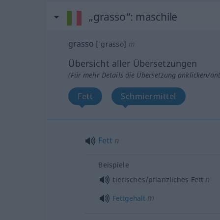
„grasso“
: maschile
grasso
[ˈgrasso]
m
Übersicht aller Übersetzungen
(Für mehr Details die Übersetzung anklicken/an
Fett
Schmiermittel
Fett
n
Beispiele
n
tierisches/pflanzliches Fett
m
Fettgehalt