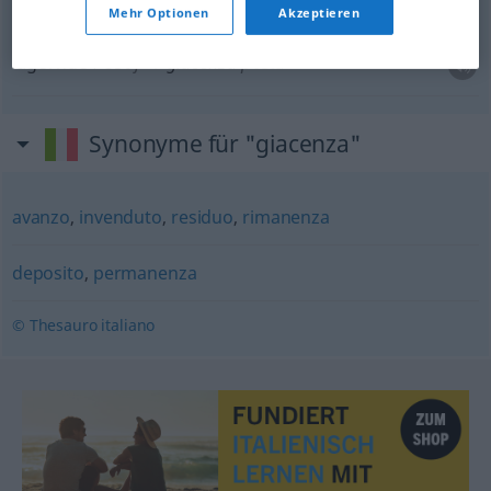
Mehr Optionen
Akzeptieren
lagernde Post
f
giacenza
posta
Synonyme für "giacenza"
avanzo
,
invenduto
,
residuo
,
rimanenza
deposito
,
permanenza
© Thesauro italiano