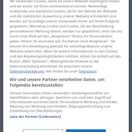
Wir verwenden Cookies, damit Sie unsere Webseite bestmöglich nutzen
und wir besser mit Ihnen kommunizieren können. Notwendige,
Übersicht aller Übersetzungen
funktionale und statistische Cookies, die für den Betrieb der Webseite
und der statistischen Auswertung unserer Webseite erforderlich sind,
(Für mehr Details die Übersetzung anklicken/antippen)
werden auf Grundlage unserer Vorauswahl immer auf Ihrem Endgerät
gespeichert. Marketing-Cookies und Cookies, die der Bereitstellung
Lagern
Lagerzeit
WarenBestand
personalisierter Werbung dienen, werden nur gespeichert, wenn Sie uns
durch einen Klick auf den „Akzeptieren“-Button Ihr Einverständnis
geben. Klicken Sie ansonsten auf „Fortfahren ohne Akzeptieren“. Sie
lagernde Post
können Ihre Einwilligung jederzeit für zukünftige Besuche unserer
Webseite widerrufen. Wenn Sie weitere Informationen zu den Cookies
und den Anpassungsmöglichkeiten möchten, klicken Sie einfach auf den
Button „Mehr Optionen“. Weitergehende Hinweise zu der
Datenverarbeitung entnehmen Sie ansonsten unserer
Datenschutzerklärung
. Hier finden Sie unser
Impressum
.
Lagern
n
giacenza
Wir und unsere Partner verarbeiten Daten, um
Folgendes bereitzustellen:
Genaue Geolocation-Daten verwenden. Geräteeigenschaften zur
Lagerzeit
f
giacenza
periodo
Identifikation aktiv abfragen. Speichern von und/oder Zugriff auf
Informationen auf einem Gerät. Personalisierte Werbung und Inhalte,
Messung von Werbung und Inhalten, Zielgruppenforschung und
Entwicklung von Dienstleistungen.
Liste der Partner (Lieferanten)
(Waren)Bestand
m
giacenza