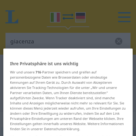
Ihre Privatsphäre ist uns wichtig
Italienisch-Deutsch Wörterbuch
giacenza
Wir und unsere
716
-Partner speichern und greifen auf
Italienisch-Deutsch Übersetzung
personenbezogene Daten wie Browserdaten oder eindeutige
für "giacenza"
Kennungen auf Ihrem Gerät zu. Durch Auswahl von Akzeptieren
aktivieren Sie Tracking-Technologien für die unter „Wir und unsere
Partner verarbeiten Daten, um Ihnen Dienste bereitzustellen“
aufgeführten Zwecke. Wenn Tracker deaktiviert sind, sind manche
"giacenza" Deutsch Übersetzung
Inhalte und Anzeigen möglicherweise nicht mehr so relevant für Sie. Sie
können dieses Menü jederzeit wieder aufrufen, um Ihre Einstellungen zu
ändern oder Ihre Einwilligung zu widerrufen, indem Sie auf den Link
„giacenza“
: femminile
Privatsphäre-Einstellungen am unteren Rand der Webseite klicken. Ihre
Einstellungen gelten innerhalb unseres Website. Weitere Informationen
finden Sie in unserer Datenschutzerklärung.
giacenza
[ʤaˈʧɛntsa]
f