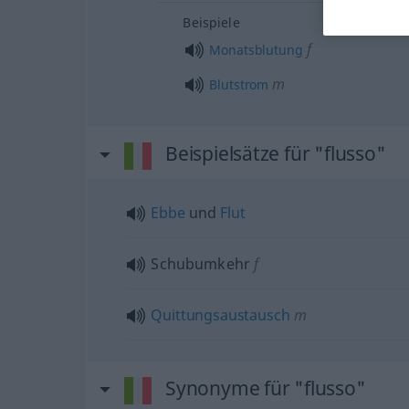
Beispiele
f
Monatsblutung
m
Blutstrom
Beispielsätze für "flusso"
Ebbe
und
Flut
Schubumkehr
f
Quittungsaustausch
m
Synonyme für "flusso"