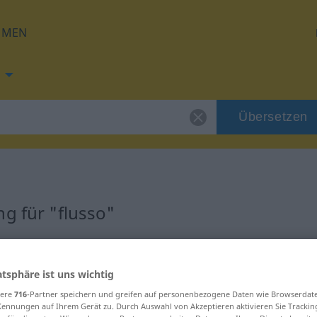
HMEN
Übersetzen
g für "flusso"
atsphäre ist uns wichtig
sere
716
-Partner speichern und greifen auf personenbezogene Daten wie Browserdat
Kennungen auf Ihrem Gerät zu. Durch Auswahl von Akzeptieren aktivieren Sie Trackin