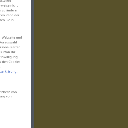
ustellen“
rweise nicht
en zu ändern
eren Rand der
den Sie in
er Webseite und
 Vorauswahl
sonalisierter
Button Ihr
Einwilligung
zu den Cookies
.
zerklärung
.
eichern von
sung von