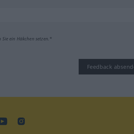
m Sie ein Häkchen setzen.*
Feedback absend
ook
YouTube
Instagram