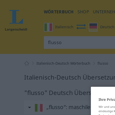
WÖRTERBUCH
SHOP
UNTERNE
Italienisch
Deutsch
Italienisch-Deutsch Wörterbuch
flusso
Italienisch-Deutsch Übersetzun
"flusso" Deutsch Übersetzung
Ihre Priv
„flusso“
: maschile
Wir und un
eindeutige 