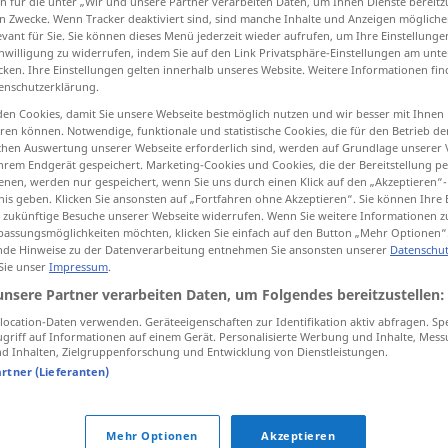
n für die unter „Wir und unsere Partner verarbeiten Daten, um Ihnen Dienste bereitz
n Zwecke. Wenn Tracker deaktiviert sind, sind manche Inhalte und Anzeigen mögliche
evant für Sie. Sie können dieses Menü jederzeit wieder aufrufen, um Ihre Einstellung
inwilligung zu widerrufen, indem Sie auf den Link Privatsphäre-Einstellungen am unt
cken. Ihre Einstellungen gelten innerhalb unseres Website. Weitere Informationen fin
tippen)
enschutzerklärung.
en Cookies, damit Sie unsere Webseite bestmöglich nutzen und wir besser mit Ihnen
Weitere Beispiele...
en können. Notwendige, funktionale und statistische Cookies, die für den Betrieb d
ischen Auswertung unserer Webseite erforderlich sind, werden auf Grundlage unserer
hrem Endgerät gespeichert. Marketing-Cookies und Cookies, die der Bereitstellung per
nen, werden nur gespeichert, wenn Sie uns durch einen Klick auf den „Akzeptieren“-
nis geben. Klicken Sie ansonsten auf „Fortfahren ohne Akzeptieren“. Sie können Ihre 
ür zukünftige Besuche unserer Webseite widerrufen. Wenn Sie weitere Informationen 
flusso
assungsmöglichkeiten möchten, klicken Sie einfach auf den Button „Mehr Optionen“
de Hinweise zu der Datenverarbeitung entnehmen Sie ansonsten unserer
Datenschut
 Sie unser
Impressum
.
flusso
unsere Partner verarbeiten Daten, um Folgendes bereitzustellen:
ocation-Daten verwenden. Geräteeigenschaften zur Identifikation aktiv abfragen. Sp
flusso
griff auf Informationen auf einem Gerät. Personalisierte Werbung und Inhalte, Mes
PHYS
ELEK
FIG
 Inhalten, Zielgruppenforschung und Entwicklung von Dienstleistungen.
artner (Lieferanten)
flusso di
traffico
Mehr Optionen
Akzeptieren