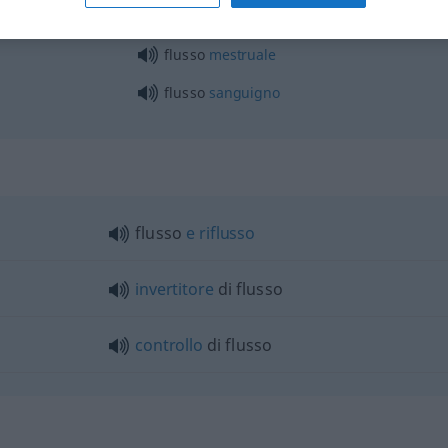
flusso
mestruale
flusso
sanguigno
flusso
e
riflusso
invertitore
di flusso
controllo
di flusso