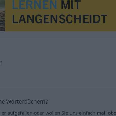
h?
ine Wörterbüchern?
hler aufgefallen oder wollen Sie uns einfach mal lob