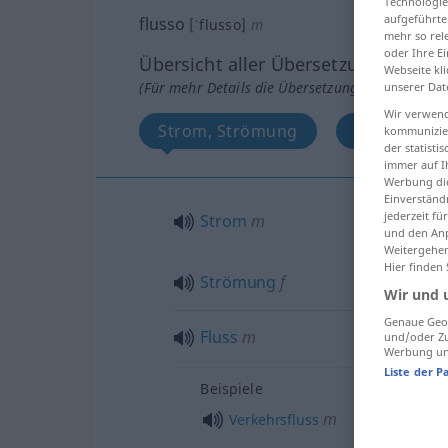
Technologie
aufgeführte
flusso
[ˈflusso]
m
mehr so rel
oder Ihre E
Übersicht aller Übersetzungen
Webseite kli
(Für mehr Details die Übersetzung anklicken/an
unserer Dat
Wir verwend
Strom, Strömung
Fluss
kommunizier
der statist
immer auf I
Werbung die
Einverständ
jederzeit f
Strom
m
und den Anp
Weitergehen
Hier finden
Strömung
f
Wir und 
Genaue Geol
Fluss
m
und/oder Zu
Werbung und
Liste der P
Beispiele
m
Verkehrsfluss