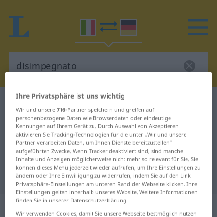
Ihre Privatsphäre ist uns wichtig
Italienisch-Deutsch Wörterbuch
disimpegnato
Wir und unsere
716
-Partner speichern und greifen auf
Italienisch-Deutsch Übersetzung
personenbezogene Daten wie Browserdaten oder eindeutige
Kennungen auf Ihrem Gerät zu. Durch Auswahl von Akzeptieren
für "disimpegnato"
aktivieren Sie Tracking-Technologien für die unter „Wir und unsere
Partner verarbeiten Daten, um Ihnen Dienste bereitzustellen“
aufgeführten Zwecke. Wenn Tracker deaktiviert sind, sind manche
Inhalte und Anzeigen möglicherweise nicht mehr so relevant für Sie. Sie
"disimpegnato" Deutsch
können dieses Menü jederzeit wieder aufrufen, um Ihre Einstellungen zu
Übersetzung
ändern oder Ihre Einwilligung zu widerrufen, indem Sie auf den Link
Privatsphäre-Einstellungen am unteren Rand der Webseite klicken. Ihre
Einstellungen gelten innerhalb unseres Website. Weitere Informationen
finden Sie in unserer Datenschutzerklärung.
„disimpegnato“
: participio passato |
Wir verwenden Cookies, damit Sie unsere Webseite bestmöglich nutzen