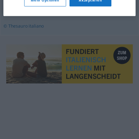
Mehr Optionen
Akzeptieren
frivolo
,
informale
,
leggero
© Thesauro italiano