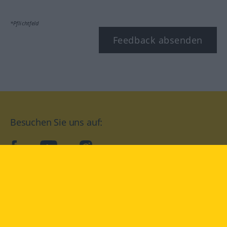
*Pflichtfeld
Feedback absenden
Besuchen Sie uns auf:
facebook
YouTube
Instagram
Langenscheidt