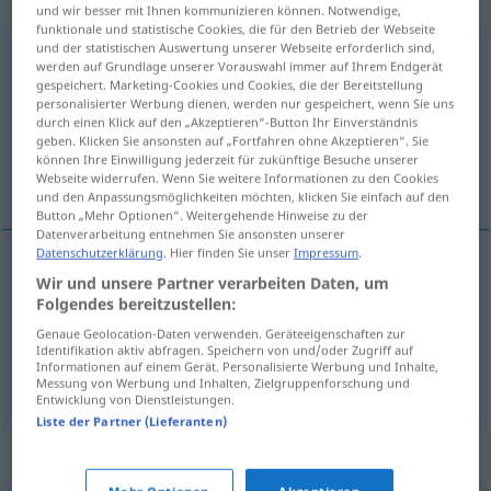
aggettivo
und wir besser mit Ihnen kommunizieren können. Notwendige,
funktionale und statistische Cookies, die für den Betrieb der Webseite
und der statistischen Auswertung unserer Webseite erforderlich sind,
disimpegnato
pp
e
agg
werden auf Grundlage unserer Vorauswahl immer auf Ihrem Endgerät
gespeichert. Marketing-Cookies und Cookies, die der Bereitstellung
Übersicht aller Übersetzungen
personalisierter Werbung dienen, werden nur gespeichert, wenn Sie uns
durch einen Klick auf den „Akzeptieren“-Button Ihr Einverständnis
(Für mehr Details die Übersetzung anklicken/antippen)
geben. Klicken Sie ansonsten auf „Fortfahren ohne Akzeptieren“. Sie
können Ihre Einwilligung jederzeit für zukünftige Besuche unserer
nicht engagiert
Webseite widerrufen. Wenn Sie weitere Informationen zu den Cookies
und den Anpassungsmöglichkeiten möchten, klicken Sie einfach auf den
Button „Mehr Optionen“. Weitergehende Hinweise zu der
Datenverarbeitung entnehmen Sie ansonsten unserer
Datenschutzerklärung
. Hier finden Sie unser
Impressum
.
Wir und unsere Partner verarbeiten Daten, um
disimpegnare
disimpegnato → siehe „
“
Folgendes bereitzustellen:
Genaue Geolocation-Daten verwenden. Geräteeigenschaften zur
Identifikation aktiv abfragen. Speichern von und/oder Zugriff auf
Informationen auf einem Gerät. Personalisierte Werbung und Inhalte,
nicht engagiert
disimpegnato
non impegnato
Messung von Werbung und Inhalten, Zielgruppenforschung und
Entwicklung von Dienstleistungen.
Liste der Partner (Lieferanten)
Synonyme für "disimpegnato"