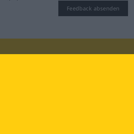
Feedback absenden
Besuchen Sie uns auf:
facebook
YouTube
Instagram
Langenscheidt
NUTZUNGSBEDINGUNGEN