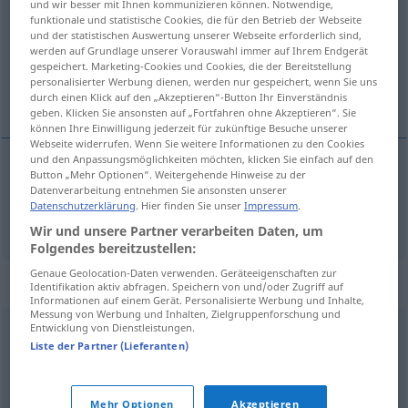
und wir besser mit Ihnen kommunizieren können. Notwendige,
funktionale und statistische Cookies, die für den Betrieb der Webseite
Übersicht aller Übersetzungen
und der statistischen Auswertung unserer Webseite erforderlich sind,
werden auf Grundlage unserer Vorauswahl immer auf Ihrem Endgerät
(Für mehr Details die Übersetzung anklicken/antippen)
gespeichert. Marketing-Cookies und Cookies, die der Bereitstellung
personalisierter Werbung dienen, werden nur gespeichert, wenn Sie uns
gegenüber
durch einen Klick auf den „Akzeptieren“-Button Ihr Einverständnis
geben. Klicken Sie ansonsten auf „Fortfahren ohne Akzeptieren“. Sie
können Ihre Einwilligung jederzeit für zukünftige Besuche unserer
Webseite widerrufen. Wenn Sie weitere Informationen zu den Cookies
und den Anpassungsmöglichkeiten möchten, klicken Sie einfach auf den
Button „Mehr Optionen“. Weitergehende Hinweise zu der
gegenüber
dirimpetto
Datenverarbeitung entnehmen Sie ansonsten unserer
Datenschutzerklärung
. Hier finden Sie unser
Impressum
.
Wir und unsere Partner verarbeiten Daten, um
Folgendes bereitzustellen:
Genaue Geolocation-Daten verwenden. Geräteeigenschaften zur
Synonyme für "dirimpetto"
Identifikation aktiv abfragen. Speichern von und/oder Zugriff auf
Informationen auf einem Gerät. Personalisierte Werbung und Inhalte,
Messung von Werbung und Inhalten, Zielgruppenforschung und
Entwicklung von Dienstleistungen.
davanti
,
dinanzi
Liste der Partner (Lieferanten)
© Thesauro italiano
Mehr Optionen
Akzeptieren