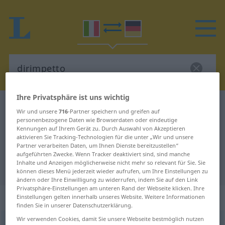
Ihre Privatsphäre ist uns wichtig
Italienisch-Deutsch Wörterbuch
dirimpetto
Wir und unsere
716
-Partner speichern und greifen auf
Italienisch-Deutsch Übersetzung
personenbezogene Daten wie Browserdaten oder eindeutige
Kennungen auf Ihrem Gerät zu. Durch Auswahl von Akzeptieren
für "dirimpetto"
aktivieren Sie Tracking-Technologien für die unter „Wir und unsere
Partner verarbeiten Daten, um Ihnen Dienste bereitzustellen“
aufgeführten Zwecke. Wenn Tracker deaktiviert sind, sind manche
Inhalte und Anzeigen möglicherweise nicht mehr so relevant für Sie. Sie
"dirimpetto" Deutsch Übersetzung
können dieses Menü jederzeit wieder aufrufen, um Ihre Einstellungen zu
ändern oder Ihre Einwilligung zu widerrufen, indem Sie auf den Link
Privatsphäre-Einstellungen am unteren Rand der Webseite klicken. Ihre
„dirimpetto“
: avverbio | aggettivo
Einstellungen gelten innerhalb unseres Website. Weitere Informationen
finden Sie in unserer Datenschutzerklärung.
Wir verwenden Cookies, damit Sie unsere Webseite bestmöglich nutzen
dirimpetto
[diriˈmpɛtto]
adv
&
adj
<
inv
>