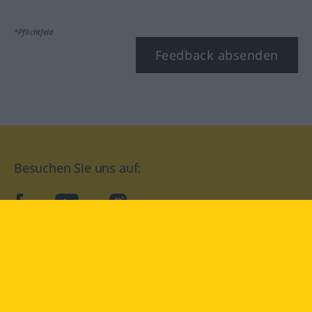
*Pflichtfeld
Feedback absenden
Besuchen Sie uns auf:
facebook
YouTube
Instagram
Langenscheidt