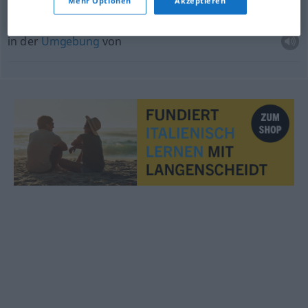
nei
dintorni di
Mehr Optionen
Akzeptieren
in der
Nähe
von
in der
Umgebung
von