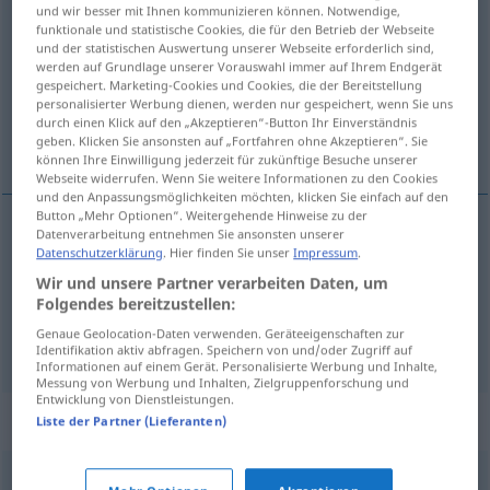
und wir besser mit Ihnen kommunizieren können. Notwendige,
dintorni
[dinˈtorni]
mpl
funktionale und statistische Cookies, die für den Betrieb der Webseite
und der statistischen Auswertung unserer Webseite erforderlich sind,
Übersicht aller Übersetzungen
werden auf Grundlage unserer Vorauswahl immer auf Ihrem Endgerät
gespeichert. Marketing-Cookies und Cookies, die der Bereitstellung
(Für mehr Details die Übersetzung anklicken/antippen)
personalisierter Werbung dienen, werden nur gespeichert, wenn Sie uns
durch einen Klick auf den „Akzeptieren“-Button Ihr Einverständnis
Umgebung, Umgegend
geben. Klicken Sie ansonsten auf „Fortfahren ohne Akzeptieren“. Sie
können Ihre Einwilligung jederzeit für zukünftige Besuche unserer
Webseite widerrufen. Wenn Sie weitere Informationen zu den Cookies
und den Anpassungsmöglichkeiten möchten, klicken Sie einfach auf den
Button „Mehr Optionen“. Weitergehende Hinweise zu der
Datenverarbeitung entnehmen Sie ansonsten unserer
Datenschutzerklärung
. Hier finden Sie unser
Impressum
.
Umgebung
f
dintorni
Wir und unsere Partner verarbeiten Daten, um
Folgendes bereitzustellen:
Umgegend
f
dintorni
Genaue Geolocation-Daten verwenden. Geräteeigenschaften zur
Identifikation aktiv abfragen. Speichern von und/oder Zugriff auf
Informationen auf einem Gerät. Personalisierte Werbung und Inhalte,
Messung von Werbung und Inhalten, Zielgruppenforschung und
Entwicklung von Dienstleistungen.
Beispielsätze für "dintorni"
Liste der Partner (Lieferanten)