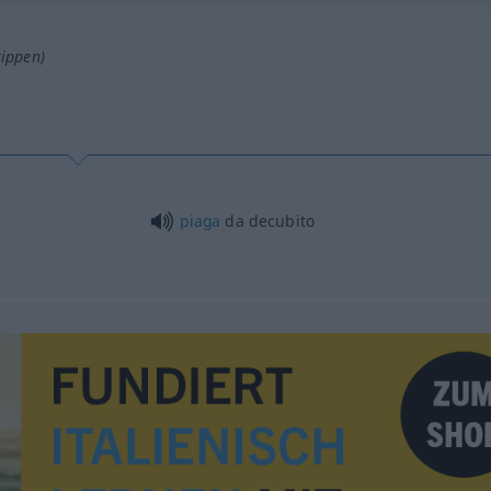
tippen)
piaga
da decubito