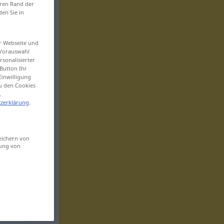
eren Rand der
den Sie in
er Webseite und
 Vorauswahl
sonalisierter
Button Ihr
Einwilligung
zu den Cookies
.
zerklärung
.
eichern von
sung von