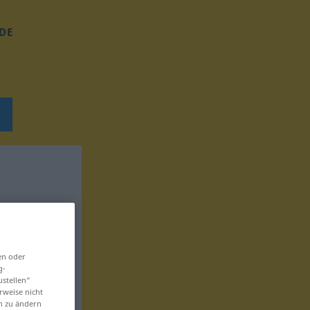
DE
en oder
g-
ustellen“
rweise nicht
en zu ändern