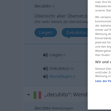
oder Ihre E
decubito
m
Webseite kli
unserer Dat
Übersicht aller Übersetzungen
Wir verwend
(Für mehr Details die Übersetzung anklicken/an
kommunizier
der statist
immer auf I
Liegen
Dekubitus, Wundliege
Werbung die
Einverständ
jederzeit f
und den Anp
Weitergehen
Liegen
n
Hier finden
Wir und 
Dekubitus
m
Genaue Geol
und/oder Zu
Wundliegen
n
Werbung und
Liste der P
„decubito“
: Wendungen
decubito
Wendungen