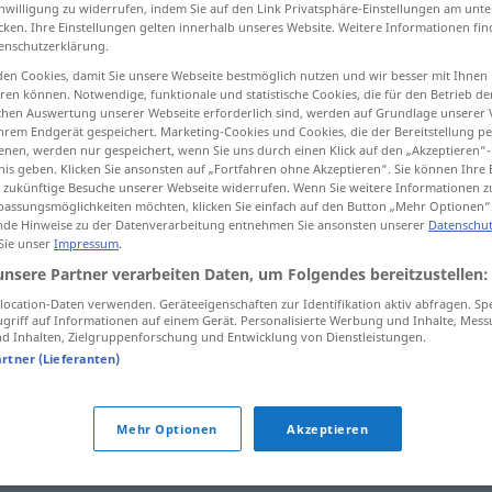
inwilligung zu widerrufen, indem Sie auf den Link Privatsphäre-Einstellungen am unt
cken. Ihre Einstellungen gelten innerhalb unseres Website. Weitere Informationen fin
enschutzerklärung.
en Cookies, damit Sie unsere Webseite bestmöglich nutzen und wir besser mit Ihnen
tippen)
en können. Notwendige, funktionale und statistische Cookies, die für den Betrieb d
ischen Auswertung unserer Webseite erforderlich sind, werden auf Grundlage unserer
hrem Endgerät gespeichert. Marketing-Cookies und Cookies, die der Bereitstellung per
n
nen, werden nur gespeichert, wenn Sie uns durch einen Klick auf den „Akzeptieren“-
nis geben. Klicken Sie ansonsten auf „Fortfahren ohne Akzeptieren“. Sie können Ihre 
ür zukünftige Besuche unserer Webseite widerrufen. Wenn Sie weitere Informationen 
assungsmöglichkeiten möchten, klicken Sie einfach auf den Button „Mehr Optionen“
de Hinweise zu der Datenverarbeitung entnehmen Sie ansonsten unserer
Datenschut
decubito
posizione
 Sie unser
Impressum
.
unsere Partner verarbeiten Daten, um Folgendes bereitzustellen:
decubito
piaga
ocation-Daten verwenden. Geräteeigenschaften zur Identifikation aktiv abfragen. Sp
MED
griff auf Informationen auf einem Gerät. Personalisierte Werbung und Inhalte, Mes
 Inhalten, Zielgruppenforschung und Entwicklung von Dienstleistungen.
artner (Lieferanten)
Mehr Optionen
Akzeptieren