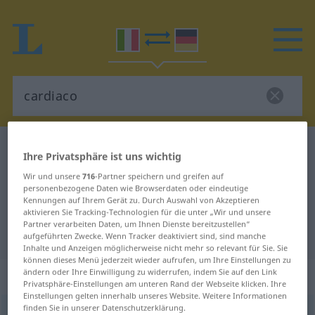
Italienisch-Deutsch Wörterbuch
cardiaco
Ihre Privatsphäre ist uns wichtig
Italienisch-Deutsch Übersetzung
Wir und unsere
716
-Partner speichern und greifen auf
personenbezogene Daten wie Browserdaten oder eindeutige
für "cardiaco"
Kennungen auf Ihrem Gerät zu. Durch Auswahl von Akzeptieren
aktivieren Sie Tracking-Technologien für die unter „Wir und unsere
Partner verarbeiten Daten, um Ihnen Dienste bereitzustellen“
"cardiaco" Deutsch Übersetzung
aufgeführten Zwecke. Wenn Tracker deaktiviert sind, sind manche
Inhalte und Anzeigen möglicherweise nicht mehr so relevant für Sie. Sie
können dieses Menü jederzeit wieder aufrufen, um Ihre Einstellungen zu
ändern oder Ihre Einwilligung zu widerrufen, indem Sie auf den Link
„cardiaco“
: aggettivo
Privatsphäre-Einstellungen am unteren Rand der Webseite klicken. Ihre
Einstellungen gelten innerhalb unseres Website. Weitere Informationen
finden Sie in unserer Datenschutzerklärung.
cardiaco
[karˈdiːako]
adj
<
mpl
-ci
;
fpl
-che
>