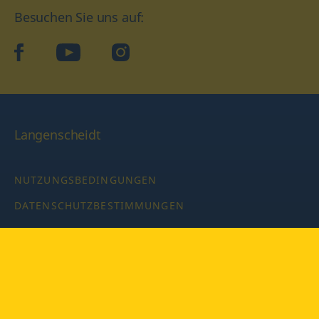
Besuchen Sie uns auf:
facebook
YouTube
Instagram
Langenscheidt
NUTZUNGSBEDINGUNGEN
DATENSCHUTZBESTIMMUNGEN
IMPRESSUM
PRIVATSPHÄRE-EINSTELLUNGEN
LATEINWÖRTERBUCH MIT CODE