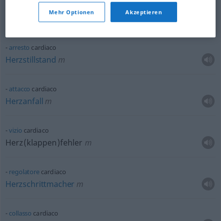
scompenso
cardiaco
Mehr Optionen
Akzeptieren
Herzinsuffizienz
f
arresto
cardiaco
Herzstillstand
m
attacco
cardiaco
Herzanfall
m
vizio
cardiaco
Herz(klappen)fehler
m
regolatore
cardiaco
Herzschrittmacher
m
collasso
cardiaco