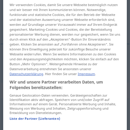
Wir verwenden Cookies, damit Sie unsere Webseite bestmöglich nutzen
und wir besser mit Ihnen kommunizieren können. Notwendige,
Übersicht aller Übersetzungen
funktionale und statistische Cookies, die für den Betrieb der Webseite
(Für mehr Details die Übersetzung anklicken/antippen)
und der statistischen Auswertung unserer Webseite erforderlich sind,
werden auf Grundlage unserer Vorauswahl immer auf Ihrem Endgerät
gespeichert. Marketing-Cookies und Cookies, die der Bereitstellung
Herz-
personalisierter Werbung dienen, werden nur gespeichert, wenn Sie uns
durch einen Klick auf den „Akzeptieren“-Button Ihr Einverständnis
geben. Klicken Sie ansonsten auf „Fortfahren ohne Akzeptieren“. Sie
können Ihre Einwilligung jederzeit für zukünftige Besuche unserer
Webseite widerrufen. Wenn Sie weitere Informationen zu den Cookies
und den Anpassungsmöglichkeiten möchten, klicken Sie einfach auf den
Herz-
cardiaco
Button „Mehr Optionen“. Weitergehende Hinweise zu der
Datenverarbeitung entnehmen Sie ansonsten unserer
Datenschutzerklärung
. Hier finden Sie unser
Impressum
.
Wir und unsere Partner verarbeiten Daten, um
Folgendes bereitzustellen:
Beispielsätze für "cardiaco"
Genaue Geolocation-Daten verwenden. Geräteeigenschaften zur
Identifikation aktiv abfragen. Speichern von und/oder Zugriff auf
Informationen auf einem Gerät. Personalisierte Werbung und Inhalte,
Messung von Werbung und Inhalten, Zielgruppenforschung und
ventricolo
cardiaco
Entwicklung von Dienstleistungen.
Herzkammer
f
Liste der Partner (Lieferanten)