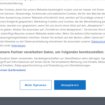
enschutzerklärung.
en Cookies, damit Sie unsere Webseite bestmöglich nutzen und wir besser mit Ihnen
en können. Notwendige, funktionale und statistische Cookies, die für den Betrieb d
ischen Auswertung unserer Webseite erforderlich sind, werden auf Grundlage unserer
tippen)
hrem Endgerät gespeichert. Marketing-Cookies und Cookies, die der Bereitstellung per
nen, werden nur gespeichert, wenn Sie uns durch einen Klick auf den „Akzeptieren“-
nis geben. Klicken Sie ansonsten auf „Fortfahren ohne Akzeptieren“. Sie können Ihre 
ür zukünftige Besuche unserer Webseite widerrufen. Wenn Sie weitere Informationen 
assungsmöglichkeiten möchten, klicken Sie einfach auf den Button „Mehr Optionen“
de Hinweise zu der Datenverarbeitung entnehmen Sie ansonsten unserer
Datenschut
 Sie unser
Impressum
.
attonito
unsere Partner verarbeiten Daten, um Folgendes bereitzustellen:
ocation-Daten verwenden. Geräteeigenschaften zur Identifikation aktiv abfragen. Sp
griff auf Informationen auf einem Gerät. Personalisierte Werbung und Inhalte, Mes
 Inhalten, Zielgruppenforschung und Entwicklung von Dienstleistungen.
artner (Lieferanten)
,
sbalordito
,
sbigottito
,
sorpreso
,
stupefatto
,
stupito
Mehr Optionen
Akzeptieren