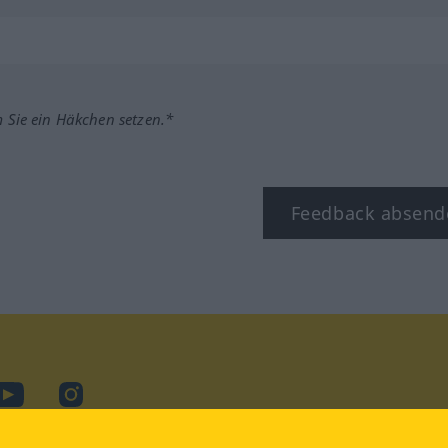
m Sie ein Häkchen setzen.*
Feedback absend
ook
YouTube
Instagram