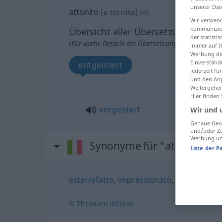
unserer Dat
attonito
[aˈttɔːnito]
adj
Wir verwend
kommunizier
Übersicht aller Übersetzungen
der statist
(Für mehr Details die Übersetzung anklicken/an
immer auf I
Werbung die
Einverständ
entgeistert
jederzeit f
und den Anp
Weitergehen
Hier finden
entgeistert
Wir und 
Genaue Geol
und/oder Zu
Werbung und
Synonyme für "attonito"
Liste der P
esterrefatto
,
impressionato
,
meravigliato
© Thesauro italiano