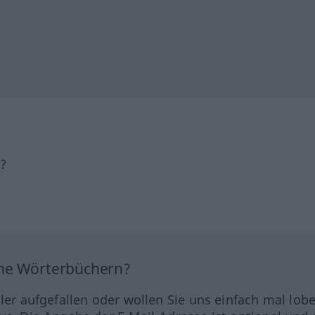
h?
ine Wörterbüchern?
hler aufgefallen oder wollen Sie uns einfach mal lob