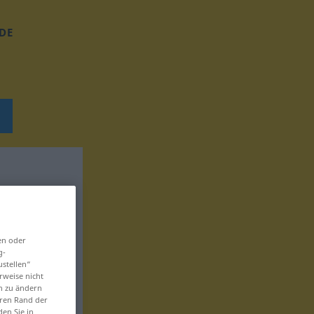
DE
en oder
g-
ustellen“
rweise nicht
en zu ändern
eren Rand der
den Sie in