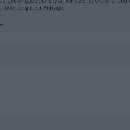
us. Die Angabe der E-Mail-Adresse ist optional und 
ntwortung Ihrer Anfrage.
?*