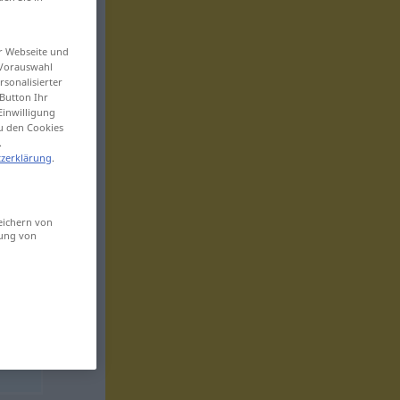
er Webseite und
 Vorauswahl
sonalisierter
Button Ihr
Einwilligung
zu den Cookies
.
zerklärung
.
eichern von
sung von