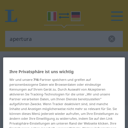
Italienisch-Deutsch Wörterbuch
apertura
Italienisch-Deutsch Übersetzung
Ihre Privatsphäre ist uns wichtig
für "apertura"
Wir und unsere
716
-Partner speichern und greifen auf
personenbezogene Daten wie Browserdaten oder eindeutige
Kennungen auf Ihrem Gerät zu. Durch Auswahl von Akzeptieren
"apertura" Deutsch Übersetzung
aktivieren Sie Tracking-Technologien für die unter „Wir und unsere
Partner verarbeiten Daten, um Ihnen Dienste bereitzustellen“
aufgeführten Zwecke. Wenn Tracker deaktiviert sind, sind manche
Inhalte und Anzeigen möglicherweise nicht mehr so relevant für Sie. Sie
„apertura“
: femminile
können dieses Menü jederzeit wieder aufrufen, um Ihre Einstellungen zu
ändern oder Ihre Einwilligung zu widerrufen, indem Sie auf den Link
Privatsphäre-Einstellungen am unteren Rand der Webseite klicken. Ihre
apertura
[aperˈtuːra]
f