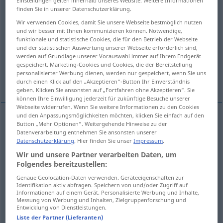
Einstellungen gelten innerhalb unseres Website. Weitere Informationen
finden Sie in unserer Datenschutzerklärung.
Übersicht aller Übersetzungen
Wir verwenden Cookies, damit Sie unsere Webseite bestmöglich nutzen
(Für mehr Details die Übersetzung anklicken/antippen)
und wir besser mit Ihnen kommunizieren können. Notwendige,
funktionale und statistische Cookies, die für den Betrieb der Webseite
und der statistischen Auswertung unserer Webseite erforderlich sind,
Öffnen, Öffnung
Loch
Eröffnung
werden auf Grundlage unserer Vorauswahl immer auf Ihrem Endgerät
gespeichert. Marketing-Cookies und Cookies, die der Bereitstellung
personalisierter Werbung dienen, werden nur gespeichert, wenn Sie uns
Beginn
durch einen Klick auf den „Akzeptieren“-Button Ihr Einverständnis
geben. Klicken Sie ansonsten auf „Fortfahren ohne Akzeptieren“. Sie
können Ihre Einwilligung jederzeit für zukünftige Besuche unserer
Webseite widerrufen. Wenn Sie weitere Informationen zu den Cookies
und den Anpassungsmöglichkeiten möchten, klicken Sie einfach auf den
Button „Mehr Optionen“. Weitergehende Hinweise zu der
Öffnen
n
apertura
Datenverarbeitung entnehmen Sie ansonsten unserer
Datenschutzerklärung
. Hier finden Sie unser
Impressum
.
Öffnung
f
apertura
Wir und unsere Partner verarbeiten Daten, um
Folgendes bereitzustellen:
Genaue Geolocation-Daten verwenden. Geräteeigenschaften zur
Identifikation aktiv abfragen. Speichern von und/oder Zugriff auf
Loch
n
apertura
buco
Informationen auf einem Gerät. Personalisierte Werbung und Inhalte,
Messung von Werbung und Inhalten, Zielgruppenforschung und
Entwicklung von Dienstleistungen.
Liste der Partner (Lieferanten)