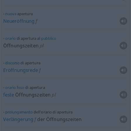
nuova
apertura
Neueröffnung
f
orario
di apertura al
pubblico
Öffnungszeiten
pl
discorso
di apertura
Eröffnungsrede
f
orario
fisso
di apertura
feste
Öffnungszeiten
pl
prolungamento
dell’orario di apertura
Verlängerung
f
der Öffnungszeiten