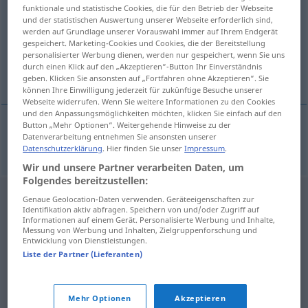
funktionale und statistische Cookies, die für den Betrieb der Webseite
und der statistischen Auswertung unserer Webseite erforderlich sind,
Übersicht aller Übersetzungen
werden auf Grundlage unserer Vorauswahl immer auf Ihrem Endgerät
(Für mehr Details die Übersetzung anklicken/antippen)
gespeichert. Marketing-Cookies und Cookies, die der Bereitstellung
personalisierter Werbung dienen, werden nur gespeichert, wenn Sie uns
durch einen Klick auf den „Akzeptieren“-Button Ihr Einverständnis
ohne Hoffnung, hoffnungslos
geben. Klicken Sie ansonsten auf „Fortfahren ohne Akzeptieren“. Sie
können Ihre Einwilligung jederzeit für zukünftige Besuche unserer
Webseite widerrufen. Wenn Sie weitere Informationen zu den Cookies
und den Anpassungsmöglichkeiten möchten, klicken Sie einfach auf den
Button „Mehr Optionen“. Weitergehende Hinweise zu der
Datenverarbeitung entnehmen Sie ansonsten unserer
ohne
Hoffnung
,
hoffnungslos
vonlaus
Datenschutzerklärung
. Hier finden Sie unser
Impressum
.
Wir und unsere Partner verarbeiten Daten, um
Folgendes bereitzustellen:
Genaue Geolocation-Daten verwenden. Geräteeigenschaften zur
Identifikation aktiv abfragen. Speichern von und/oder Zugriff auf
Informationen auf einem Gerät. Personalisierte Werbung und Inhalte,
Messung von Werbung und Inhalten, Zielgruppenforschung und
Entwicklung von Dienstleistungen.
Liste der Partner (Lieferanten)
Mehr Optionen
Akzeptieren