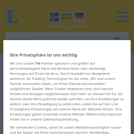
Ihre Privatsphäre ist uns wichtig
Isländisch-Deutsch Wörterbuch
vonlaus
Wir und unsere
716
-Partner speichern und greifen auf
personenbezogene Daten wie Browserdaten oder eindeutige
Isländisch-Deutsch Übersetzung
Kennungen auf Ihrem Gerät zu. Durch Auswahl von Akzeptieren
aktivieren Sie Tracking-Technologien für die unter „Wir und unsere
für "vonlaus"
Partner verarbeiten Daten, um Ihnen Dienste bereitzustellen“
aufgeführten Zwecke. Wenn Tracker deaktiviert sind, sind manche
Inhalte und Anzeigen möglicherweise nicht mehr so relevant für Sie. Sie
"vonlaus" Deutsch Übersetzung
können dieses Menü jederzeit wieder aufrufen, um Ihre Einstellungen zu
ändern oder Ihre Einwilligung zu widerrufen, indem Sie auf den Link
Privatsphäre-Einstellungen am unteren Rand der Webseite klicken. Ihre
Einstellungen gelten innerhalb unseres Website. Weitere Informationen
„vonlaus“
finden Sie in unserer Datenschutzerklärung.
Wir verwenden Cookies, damit Sie unsere Webseite bestmöglich nutzen
und wir besser mit Ihnen kommunizieren können. Notwendige,
vonlaus