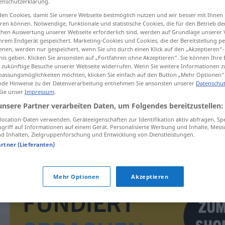
enschutzerklärung.
en Cookies, damit Sie unsere Webseite bestmöglich nutzen und wir besser mit Ihnen
en können. Notwendige, funktionale und statistische Cookies, die für den Betrieb d
ischen Auswertung unserer Webseite erforderlich sind, werden auf Grundlage unserer
hrem Endgerät gespeichert. Marketing-Cookies und Cookies, die der Bereitstellung per
tippen)
nen, werden nur gespeichert, wenn Sie uns durch einen Klick auf den „Akzeptieren“-
nis geben. Klicken Sie ansonsten auf „Fortfahren ohne Akzeptieren“. Sie können Ihre 
ür zukünftige Besuche unserer Webseite widerrufen. Wenn Sie weitere Informationen 
assungsmöglichkeiten möchten, klicken Sie einfach auf den Button „Mehr Optionen“
de Hinweise zu der Datenverarbeitung entnehmen Sie ansonsten unserer
Datenschut
 Sie unser
Impressum
.
unsere Partner verarbeiten Daten, um Folgendes bereitzustellen:
verkefni
ocation-Daten verwenden. Geräteeigenschaften zur Identifikation aktiv abfragen. Sp
griff auf Informationen auf einem Gerät. Personalisierte Werbung und Inhalte, Mes
 Inhalten, Zielgruppenforschung und Entwicklung von Dienstleistungen.
verkefni
artner (Lieferanten)
Mehr Optionen
Akzeptieren