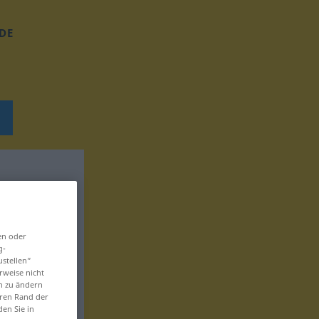
DE
en oder
g-
ustellen“
rweise nicht
en zu ändern
eren Rand der
den Sie in