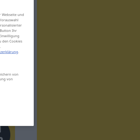
er Webseite und
 Vorauswahl
sonalisierter
Button Ihr
Einwilligung
zu den Cookies
.
zerklärung
.
eichern von
sung von