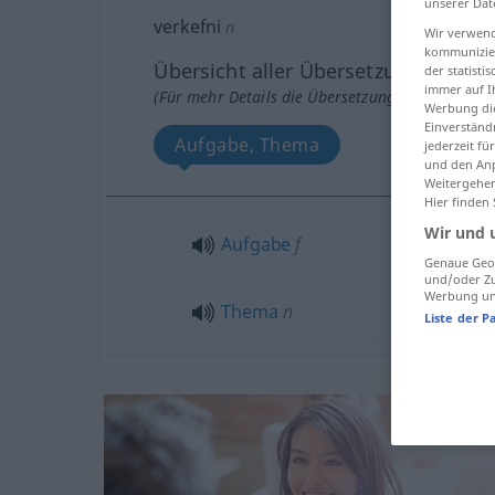
unserer Dat
verkefni
n
Wir verwend
kommunizier
Übersicht aller Übersetzungen
der statist
immer auf I
(Für mehr Details die Übersetzung anklicken/an
Werbung die
Einverständ
Aufgabe, Thema
jederzeit f
und den Anp
Weitergehen
Hier finden
Wir und 
Aufgabe
f
Genaue Geol
und/oder Zu
Werbung und
Thema
n
Liste der P