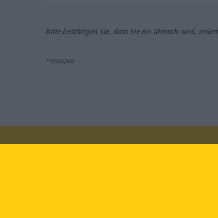
Bitte bestätigen Sie, dass Sie ein Mensch sind, inde
*Pflichtfeld
Besuchen Sie uns auf:
faceb